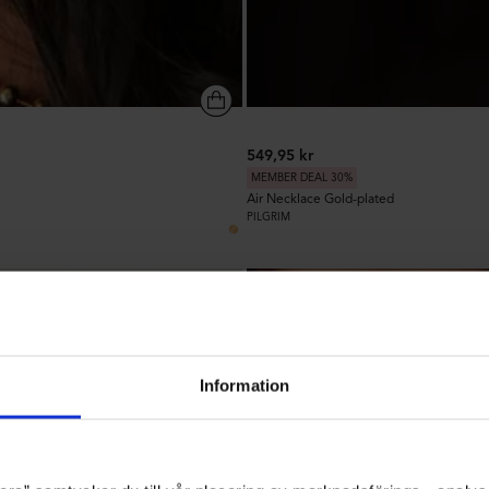
549,95 kr
MEMBER DEAL 30%
Air Necklace Gold-plated
PILGRIM
24
Information