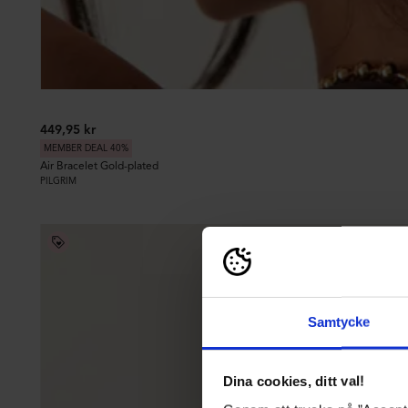
449,95 kr
MEMBER DEAL 40%
Air Bracelet Gold-plated
PILGRIM
Samtycke
Dina cookies, ditt val!