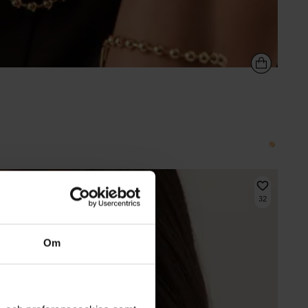
32
Om