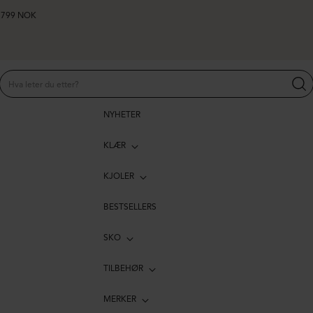
er 799 NOK
NYHETER
KLÆR
KJOLER
BESTSELLERS
SKO
TILBEHØR
MERKER