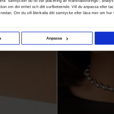
ra” samtycker du till vår placering av marknadsförings-, analy
tion om din enhet och ditt surfbeteende. Vill du anpassa eller tac
” nedan. Om du vill återkalla ditt samtycke eller läsa mer om hur
a
Anpassa