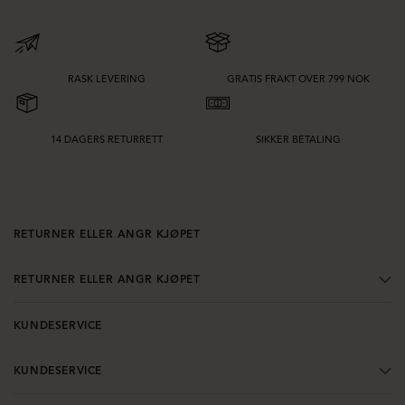
Se gjennom kolleksjonen og sammenlign silhuetter, farger og
stylingmuligheter. Fra avslappede modeller til hverdags til mer oppgraderte
bukser med et skarpere uttrykk – dette er plagg som gjør det enkelt å bygge
antrekk som føles gjennomførte, moderne og behagelige å bruke.
RASK LEVERING
GRATIS FRAKT OVER 799 NOK
14 DAGERS RETURRETT
SIKKER BETALING
RETURNER ELLER ANGR KJØPET
RETURNER ELLER ANGR KJØPET
KUNDESERVICE
KUNDESERVICE