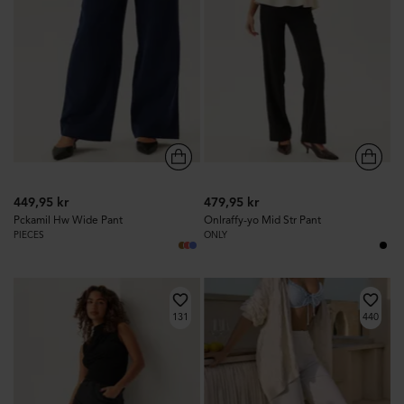
449,95 kr
479,95 kr
Pckamil Hw Wide Pant
Onlraffy-yo Mid Str Pant
PIECES
ONLY
131
440