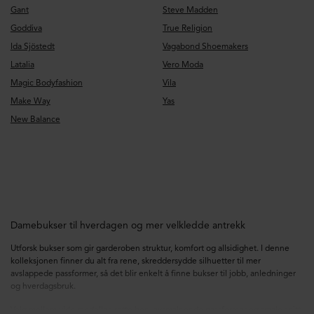
Gant
Steve Madden
Goddiva
True Religion
Ida Sjöstedt
Vagabond Shoemakers
Latalia
Vero Moda
Magic Bodyfashion
Vila
Make Way
Yas
New Balance
Damebukser til hverdagen og mer velkledde antrekk
Utforsk bukser som gir garderoben struktur, komfort og allsidighet. I denne
kolleksjonen finner du alt fra rene, skreddersydde silhuetter til mer
avslappede passformer, så det blir enkelt å finne bukser til jobb, anledninger
og hverdagsbruk.
Velg mellom vide modeller, rette ben, avsmalnende passformer og smale snitt