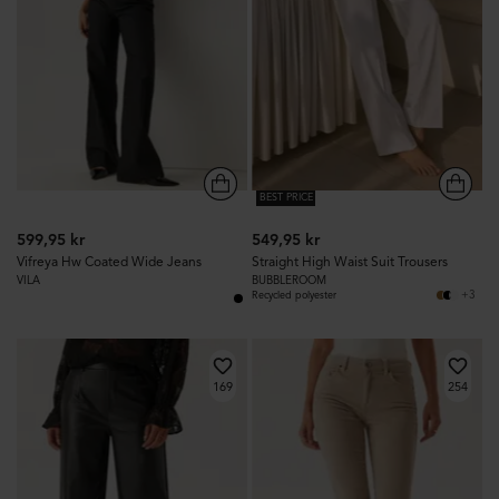
BEST PRICE
599,95 kr
549,95 kr
Vifreya Hw Coated Wide Jeans
Straight High Waist Suit Trousers
VILA
BUBBLEROOM
+3
Recycled polyester
169
254