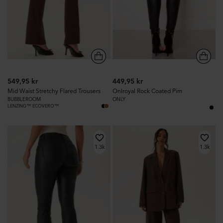
549,95 kr
449,95 kr
Mid Waist Stretchy Flared Trousers
Onlroyal Rock Coated Pim
BUBBLEROOM
ONLY
LENZING™ ECOVERO™
1.3k
1.3k