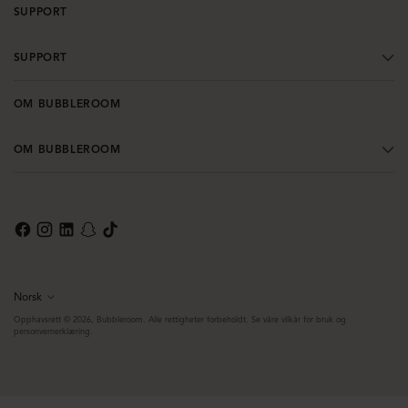
SUPPORT
SUPPORT
OM BUBBLEROOM
OM BUBBLEROOM
Norsk
Språk
Opphavsrett © 2026,
Bubbleroom
. Alle rettigheter forbeholdt. Se våre vilkår for bruk og
personvernerklæring.