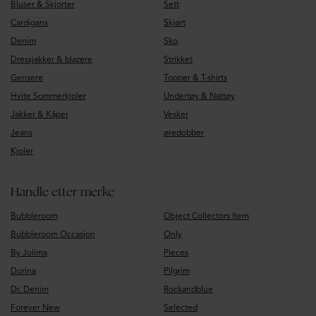
Bluser & Skjorter
Sett
Cardigans
Skjørt
Denim
Sko
Dressjakker & blazere
Strikket
Gensere
Topper & T-shirts
Hvite Sommerkjoler
Undertøy & Nattøy
Jakker & Kåper
Vesker
Jeans
øredobber
Kjoler
Handle etter merke
Bubbleroom
Object Collectors Item
Bubbleroom Occasion
Only
By Jolima
Pieces
Dorina
Pilgrim
Dr. Denim
Rockandblue
Forever New
Selected