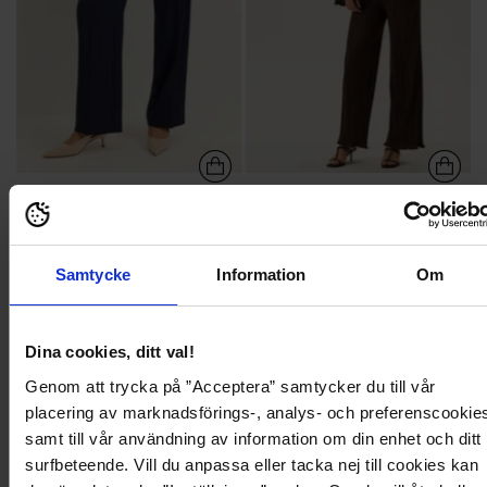
549,95 kr
449,95 kr
Straight Leg Trousers
Pleated Frill Trousers
BUBBLEROOM
BUBBLEROOM
Samtycke
Information
Om
Recycled polyester
Dina cookies, ditt val!
128
863
Genom att trycka på ”Acceptera” samtycker du till vår
placering av marknadsförings-, analys- och preferenscookie
samt till vår användning av information om din enhet och ditt
surfbeteende. Vill du anpassa eller tacka nej till cookies kan