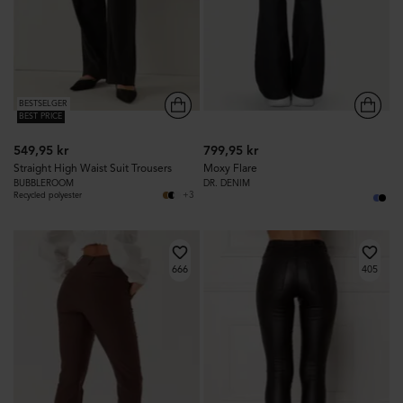
BESTSELGER
BEST PRICE
549,95 kr
799,95 kr
Straight High Waist Suit Trousers
Moxy Flare
BUBBLEROOM
DR. DENIM
+3
Recycled polyester
666
405