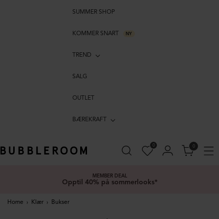
SUMMER SHOP
KOMMER SNART
NY
TREND
SALG
OUTLET
BÆREKRAFT
0
0
MEMBER DEAL
Opptil 40% på sommerlooks*
Home
›
Klær
›
Bukser