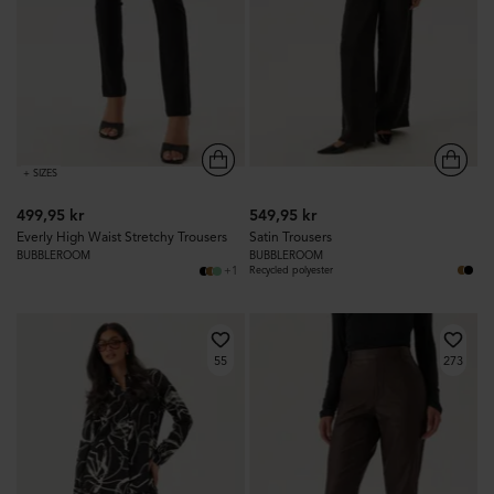
+ SIZES
499,95 kr
549,95 kr
Everly High Waist Stretchy Trousers
Satin Trousers
BUBBLEROOM
BUBBLEROOM
+1
Recycled polyester
55
273