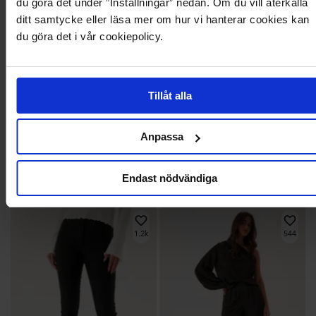
du göra det under ”Inställningar” nedan. Om du vill återkalla
ditt samtycke eller läsa mer om hur vi hanterar cookies kan
du göra det i vår cookiepolicy.
Tillåt alla
BEST PRICE
Anpassa
599,95 kr
499,95 kr
Objbelle Lisa Coated Pant Noos
High Waist Slackers
OBJECT COLLECTORS ITEM
BUBBLEROOM
Recycled polyester
Endast nödvändiga
1.2k
544