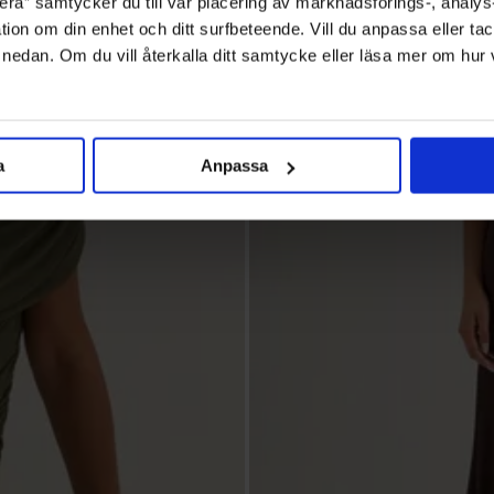
ra” samtycker du till vår placering av marknadsförings-, analy
tion om din enhet och ditt surfbeteende. Vill du anpassa eller tac
” nedan. Om du vill återkalla ditt samtycke eller läsa mer om hur
a
Anpassa