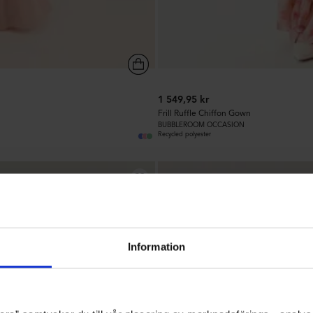
1 549,95 kr
Frill Ruffle Chiffon Gown
BUBBLEROOM OCCASION
Recycled polyester
203
Information