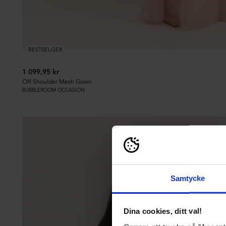
BESTSELGER
1 099,95 kr
Off Shoulder Mesh Gown
BUBBLEROOM OCCASION
Samtycke
Dina cookies, ditt val!