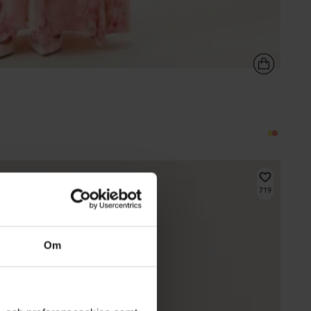
719
Om