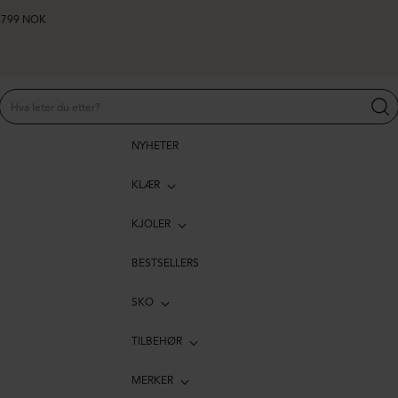
er 799 NOK
NYHETER
KLÆR
KJOLER
BESTSELLERS
SKO
TILBEHØR
MERKER