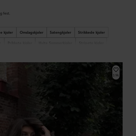
g fest.
 kjoler
Omslagskjoler
Satengkjoler
Strikkede kjoler
r
Prikkete kjoler
Hvite Sommerkjoler
Stripete kjoler
3.9k