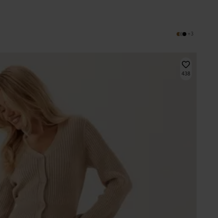
+3
438