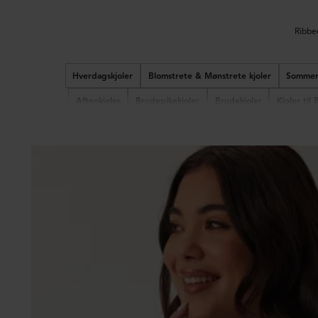
Ribbed
Hverdagskjoler
Blomstrete & Mønstrete kjoler
Sommer
Aftenkjoler
Brudepikekjoler
Brudekjoler
Kjoler til 