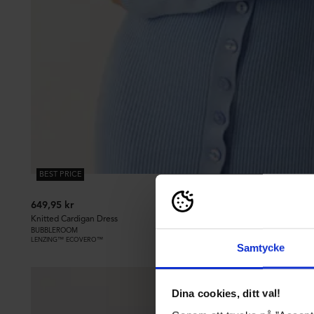
BEST PRICE
649,95 kr
Knitted Cardigan Dress
BUBBLEROOM
LENZING™ ECOVERO™
Samtycke
Dina cookies, ditt val!