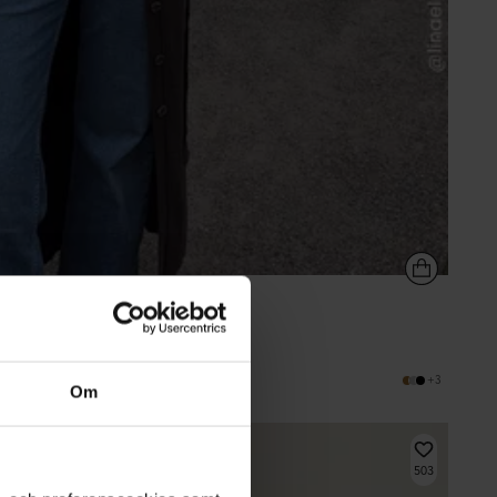
+3
Om
503