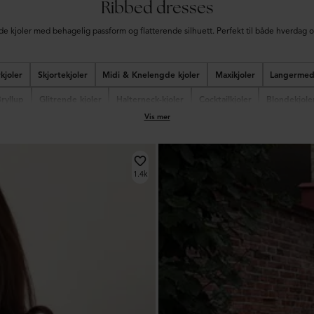
Ribbed dresses
e kjoler med behagelig passform og flatterende silhuett. Perfekt til både hverdag o
kjoler
Skjortekjoler
Midi & Knelengde kjoler
Maxikjoler
Langermede
Bryllup
Glitrende kjoler
Halterneck-kjoler
Cocktailkjoler
Blondekjole
Vis mer
Korte kjoler
Festkjoler
1.4k