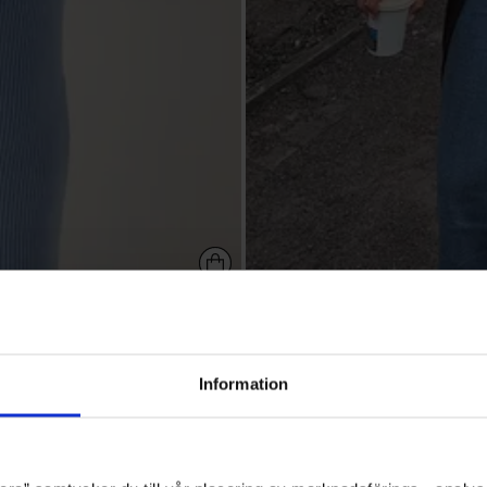
779,95 kr
Rib Knitted Cardigan Dress
BUBBLEROOM
+3
Information
4.3k