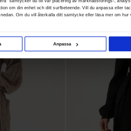
ra” samtycker du till vår placering av marknadsförings-, analy
tion om din enhet och ditt surfbeteende. Vill du anpassa eller tac
” nedan. Om du vill återkalla ditt samtycke eller läsa mer om hur
a
Anpassa