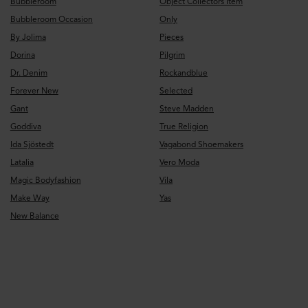
Bubbleroom
Object Collectors Item
Bubbleroom Occasion
Only
By Jolima
Pieces
Dorina
Pilgrim
Dr. Denim
Rockandblue
Forever New
Selected
Gant
Steve Madden
Goddiva
True Religion
Ida Sjöstedt
Vagabond Shoemakers
Latalia
Vero Moda
Magic Bodyfashion
Vila
Make Way
Yas
New Balance