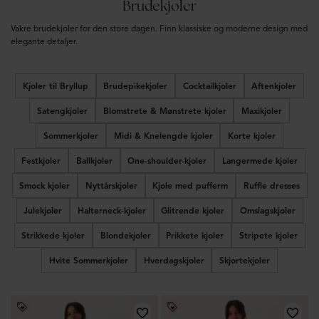
Brudekjoler
Vakre brudekjoler for den store dagen. Finn klassiske og moderne design med
elegante detaljer.
Kjoler til Bryllup
Brudepikekjoler
Cocktailkjoler
Aftenkjoler
Satengkjoler
Blomstrete & Mønstrete kjoler
Maxikjoler
Sommerkjoler
Midi & Knelengde kjoler
Korte kjoler
Festkjoler
Ballkjoler
One-shoulder-kjoler
Langermede kjoler
Smock kjoler
Nyttårskjoler
Kjole med pufferm
Ruffle dresses
Julekjoler
Halterneck-kjoler
Glitrende kjoler
Omslagskjoler
Strikkede kjoler
Blondekjoler
Prikkete kjoler
Stripete kjoler
Hvite Sommerkjoler
Hverdagskjoler
Skjortekjoler