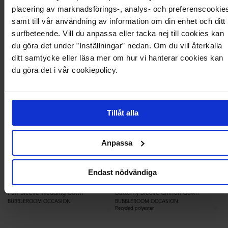
placering av marknadsförings-, analys- och preferenscookie
samt till vår användning av information om din enhet och ditt
198
2k
surfbeteende. Vill du anpassa eller tacka nej till cookies kan
du göra det under ”Inställningar” nedan. Om du vill återkalla
ditt samtycke eller läsa mer om hur vi hanterar cookies kan
du göra det i vår cookiepolicy.
Tillåt alla
Anpassa
Endast nödvändiga
3 749,95 kr
1 199,95 kr
Puff Sleeve Wedding Gown
Butterfly Sleeve Chiffon Gown
BUBBLEROOM OCCASION
BUBBLEROOM OCCASION
Recycled polyester