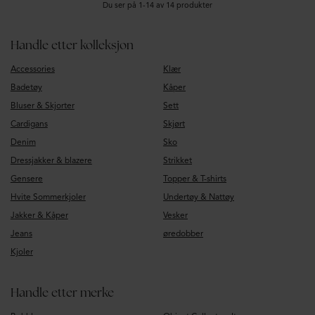
Du ser på 1-14 av 14 produkter
Handle etter kolleksjon
Accessories
Klær
Badetøy
Kåper
Bluser & Skjorter
Sett
Cardigans
Skjørt
Denim
Sko
Dressjakker & blazere
Strikket
Gensere
Topper & T-shirts
Hvite Sommerkjoler
Undertøy & Nattøy
Jakker & Kåper
Vesker
Jeans
øredobber
Kjoler
Handle etter merke