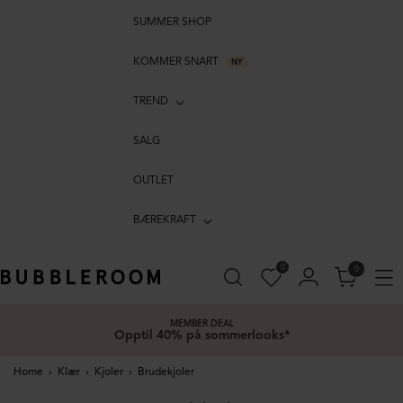
SUMMER SHOP
KOMMER SNART
NY
TREND
SALG
OUTLET
BÆREKRAFT
0
0
MEMBER DEAL
Opptil 40% på sommerlooks*
Home
›
Klær
›
Kjoler
›
Brudekjoler