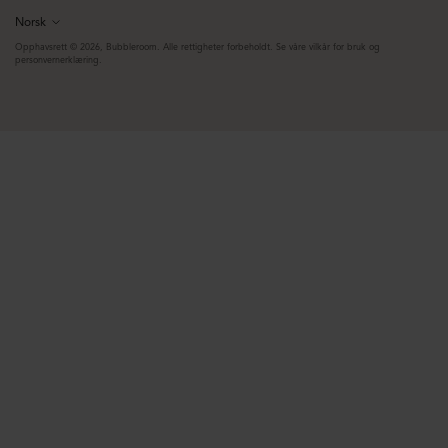
Norsk
Språk
Opphavsrett © 2026,
Bubbleroom
. Alle rettigheter forbeholdt. Se våre vilkår for bruk og
personvernerklæring.