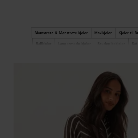
Blomstrete & Mønstrete kjoler
Maxikjoler
Kjoler til B
Ballkjoler
Langermede kjoler
Brudepikekjoler
Sat
Strikkede kjoler
Prikkete kjoler
Julekjoler
Rib