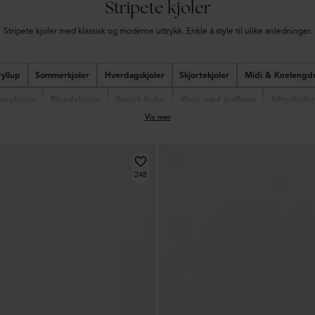
Stripete kjoler
Stripete kjoler med klassisk og moderne uttrykk. Enkle å style til ulike anledninger.
ryllup
Sommerkjoler
Hverdagskjoler
Skjortekjoler
Midi & Knelengde
engkjoler
Blondekjoler
Smock kjoler
Kjole med pufferm
Aftenkjoler
Vis mer
bed dresses
Cocktailkjoler
Brudekjoler
Halterneck-kjoler
Plisserte kj
248