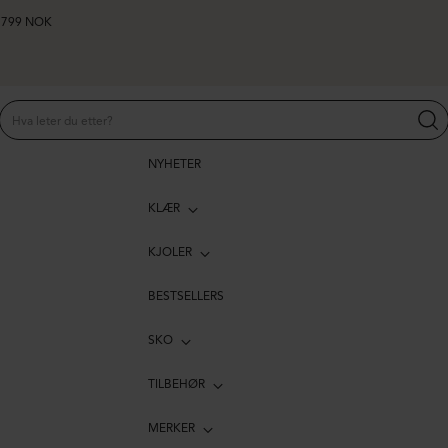
er 799 NOK
NYHETER
KLÆR
KJOLER
BESTSELLERS
SKO
TILBEHØR
MERKER