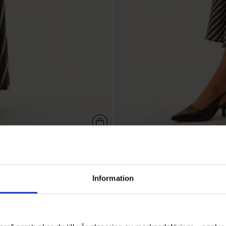
649,95 kr
Tie Detail Shirt Dress
BUBBLEROOM
+11
Information
980