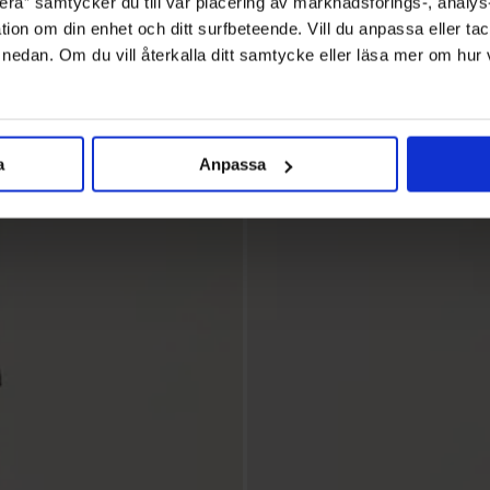
ra” samtycker du till vår placering av marknadsförings-, analy
tion om din enhet och ditt surfbeteende. Vill du anpassa eller tac
” nedan. Om du vill återkalla ditt samtycke eller läsa mer om hur
a
Anpassa