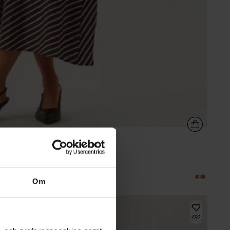
Om
492