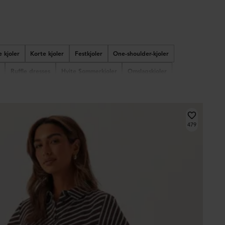
 kjoler
Korte kjoler
Festkjoler
One-shoulder-kjoler
Ruffle dresses
Hvite Sommerkjoler
Omslagskjoler
oler
Glitrende kjoler
Paljettkjoler
Nyttårskjoler
479