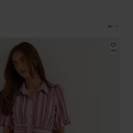
+2
468