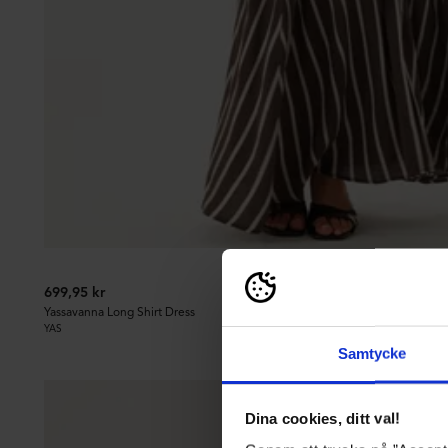
699,95 kr
Yassavanna Long Shirt Dress
YAS
Samtycke
Dina cookies, ditt val!