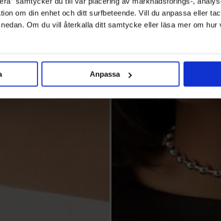
ra” samtycker du till vår placering av marknadsförings-, analy
tion om din enhet och ditt surfbeteende. Vill du anpassa eller tac
” nedan. Om du vill återkalla ditt samtycke eller läsa mer om hur
a
Anpassa