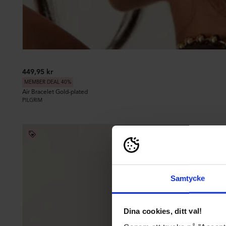
449,95 kr
MEMBER DEAL 40%
Air Bracelet Gold-plated
PILGRIM
Samtycke
Dina cookies, ditt val!