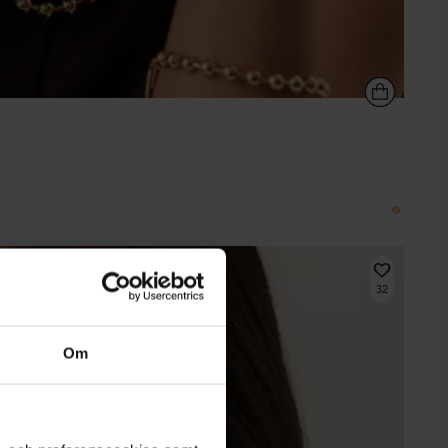
32
Om