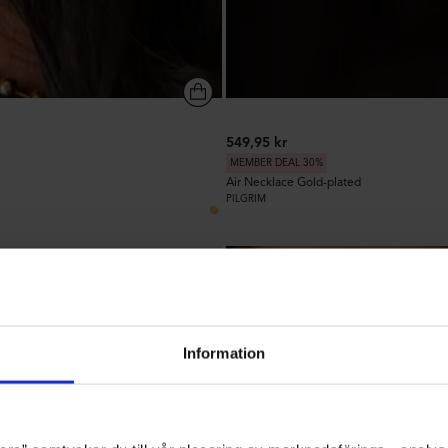
549,95 kr
MEMBER DEAL 30%
Air Necklace Gold-plated
PILGRIM
24
Information