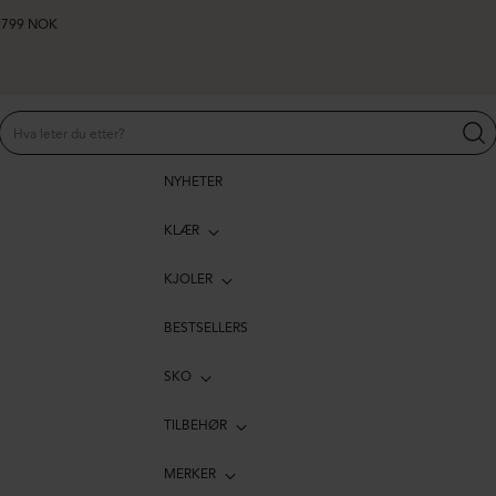
er 799 NOK
NYHETER
KLÆR
KJOLER
BESTSELLERS
SKO
TILBEHØR
MERKER