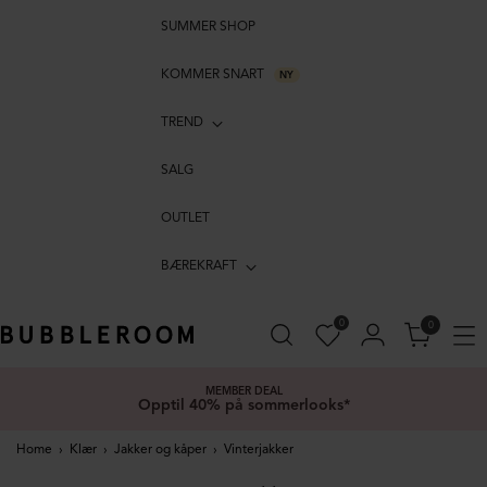
SUMMER SHOP
KOMMER SNART
NY
TREND
SALG
OUTLET
BÆREKRAFT
0
0
MEMBER DEAL
Opptil 40% på sommerlooks*
Home
›
Klær
›
Jakker og kåper
›
Vinterjakker