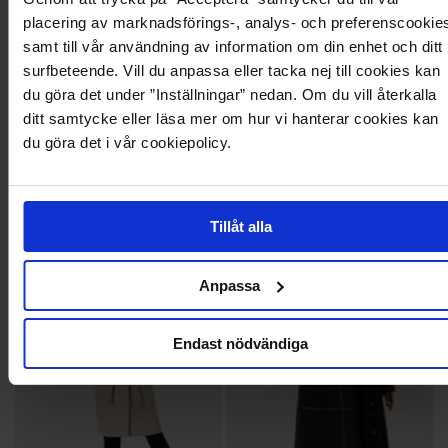
placering av marknadsförings-, analys- och preferenscookie
samt till vår användning av information om din enhet och ditt
surfbeteende. Vill du anpassa eller tacka nej till cookies kan
du göra det under ”Inställningar” nedan. Om du vill återkalla
ditt samtycke eller läsa mer om hur vi hanterar cookies kan
du göra det i vår cookiepolicy.
1 849,95 kr
2 199,95 kr
Princess
Solange Jacket
HOLLIES
ROCKANDBLUE
Tillåt alla
156
296
Anpassa
Endast nödvändiga