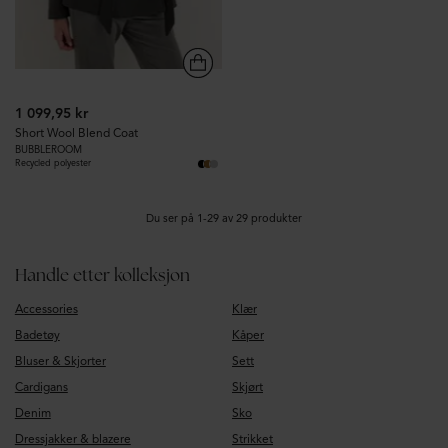
1 099,95 kr
Short Wool Blend Coat
BUBBLEROOM
Recycled polyester
Du ser på 1-29 av 29 produkter
Handle etter kolleksjon
Accessories
Klær
Badetøy
Kåper
Bluser & Skjorter
Sett
Cardigans
Skjørt
Denim
Sko
Dressjakker & blazere
Strikket