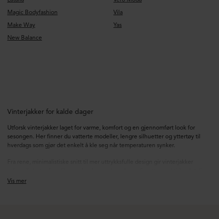
Magic Bodyfashion
Vila
Make Way
Yas
New Balance
Vinterjakker for kalde dager
Utforsk vinterjakker laget for varme, komfort og en gjennomført look for
sesongen. Her finner du vatterte modeller, lengre silhuetter og yttertøy til
hverdags som gjør det enkelt å kle seg når temperaturen synker.
Fra rene, minimalistiske snitt til mer uttrykksfulle design gir vinterjakker
valgmuligheter for ulike garderober og hverdager. Se etter praktiske detaljer
som høy krage, hette, quiltede overflater og avslappede eller mer markerte
Vis mer
passformer som gjør lag-på-lag enkelt.
Stiler du kan bruke fra dag til kveld