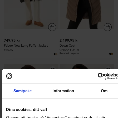
749,95 kr
2 199,95 kr
Pcbee New Long Puffer Jacket
Down Coat
PIECES
CHIARA FORTHI
Recycled polyester
146
445
Samtycke
Information
Om
Dina cookies, ditt val!
Genom att trycka på ”Acceptera” samtycker du till vår