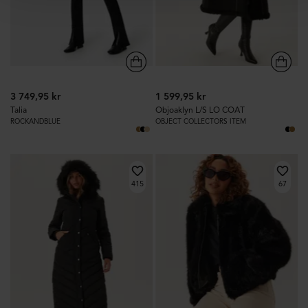
3 749,95 kr
1 599,95 kr
Talia
Objoaklyn L/S LO COAT
ROCKANDBLUE
OBJECT COLLECTORS ITEM
415
67