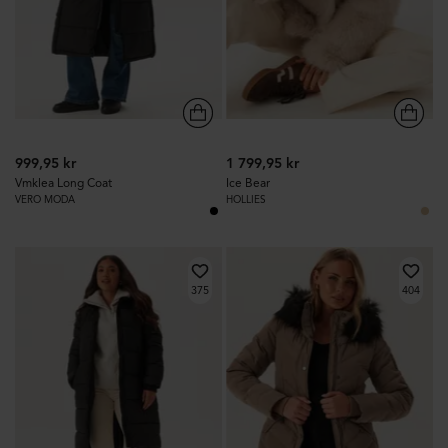
999,95 kr
1 799,95 kr
Vmklea Long Coat
Ice Bear
VERO MODA
HOLLIES
375
404