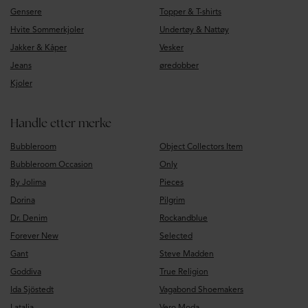
Gensere
Topper & T-shirts
Hvite Sommerkjoler
Undertøy & Nattøy
Jakker & Kåper
Vesker
Jeans
øredobber
Kjoler
Handle etter merke
Bubbleroom
Object Collectors Item
Bubbleroom Occasion
Only
By Jolima
Pieces
Dorina
Pilgrim
Dr. Denim
Rockandblue
Forever New
Selected
Gant
Steve Madden
Goddiva
True Religion
Ida Sjöstedt
Vagabond Shoemakers
Latalia
Vero Moda