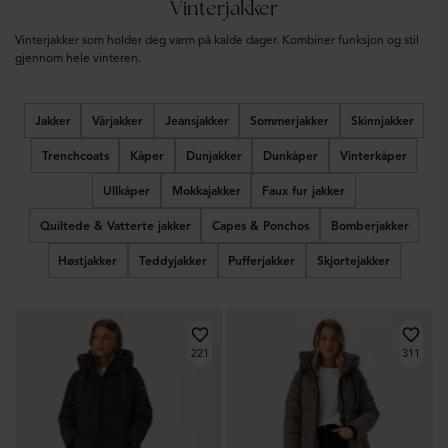
Vinterjakker
Vinterjakker som holder deg varm på kalde dager. Kombiner funksjon og stil
gjennom hele vinteren.
Jakker
Vårjakker
Jeansjakker
Sommerjakker
Skinnjakker
Trenchcoats
Kåper
Dunjakker
Dunkåper
Vinterkåper
Ullkåper
Mokkajakker
Faux fur jakker
Quiltede & Vatterte jakker
Capes & Ponchos
Bomberjakker
Høstjakker
Teddyjakker
Pufferjakker
Skjortejakker
221
311