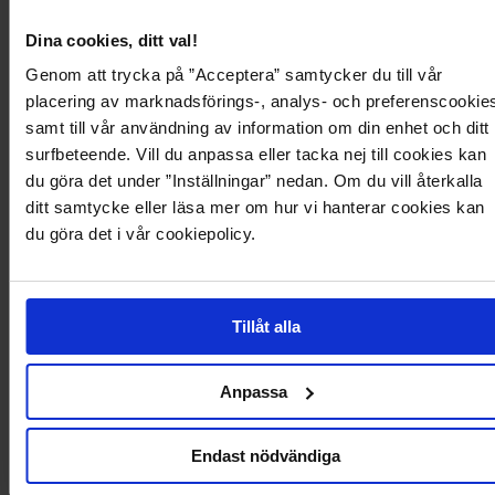
Dina cookies, ditt val!
Genom att trycka på ”Acceptera” samtycker du till vår
placering av marknadsförings-, analys- och preferenscookie
499,95 kr
499,95 kr
samt till vår användning av information om din enhet och ditt
Objreynard Hw Knit Skirt Noos
Objreynard Hw Knit Skirt Noos
surfbeteende. Vill du anpassa eller tacka nej till cookies kan
OBJECTCOLLECTORSITEM
OBJECTCOLLECTORSITEM
+3
+3
du göra det under ”Inställningar” nedan. Om du vill återkalla
ditt samtycke eller läsa mer om hur vi hanterar cookies kan
du göra det i vår cookiepolicy.
262
Tillåt alla
Anpassa
Endast nödvändiga