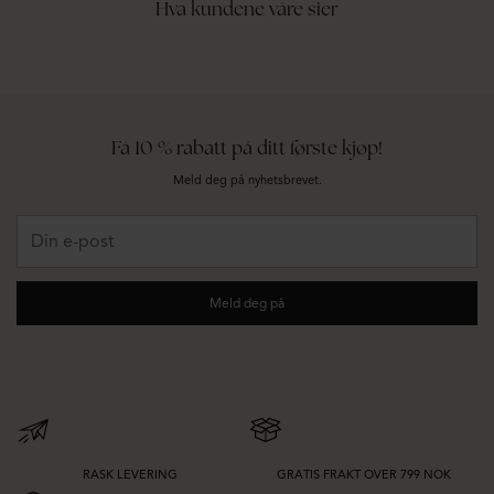
Hva kundene våre sier
Strikkede skjørt er enkle å kle opp eller ned etter anledning. Kombiner en
smal midilengde med fin
strikk
for et helhetlig antrekk, eller legg til en
strukturert
jakke
for å skape kontrast og en tydeligere silhuett.
På kjøligere dager kan du style det strikkede skjørtet med knehøye
støvler
og
en myk overdel for en look som føles både praktisk og løftet. Kortere
modeller gir et mer avslappet uttrykk, mens lengre lengder skaper en ren og
strømlinjeformet finish.
Få 10 % rabatt på ditt første kjøp!
Meld deg på nyhetsbrevet.
Passform, tekstur og allsidighet til hverdags
Din
Når du velger et strikket skjørt, kan du se på hvor mye stretch det har, tyngden
e-
i materialet og formen du ønsker å skape. Ribbestrikk kan fremheve
post
silhuetten, mens glattere overflater gir et renere og mer nedtonet uttrykk.
Meld deg på
Denne kategorien er perfekt når du vil bygge antrekk som føles komfortable
uten å se for avslappede ut. Enten du foretrekker en tettsittende passform, et
rett snitt eller en mer flytende fasong, er strikkede skjørt en enkel måte å
skape gjennomførte looks med minimal innsats.
RASK LEVERING
GRATIS FRAKT OVER 799 NOK