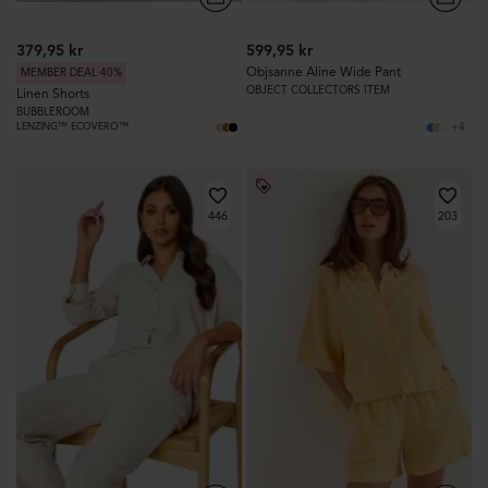
379,95 kr
599,95 kr
Objsanne Aline Wide Pant
MEMBER DEAL 40%
OBJECT COLLECTORS ITEM
Linen Shorts
BUBBLEROOM
LENZING™ ECOVERO™
+4
446
203