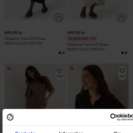
699,95 kr
699,95 kr
Objsanne Tiana S/S Dress
MEMBER DEAL 40%
OBJECTCOLLECTORSITEM
Objsanne Tiana S/S Dress
OBJECTCOLLECTORSITEM
418
364