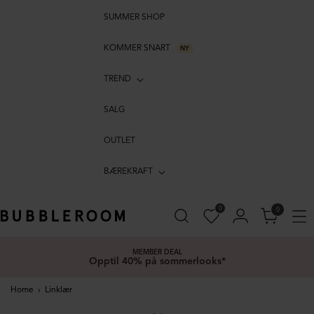
SUMMER SHOP
KOMMER SNART
NY
TREND
SALG
OUTLET
BÆREKRAFT
0
0
MEMBER DEAL
Opptil 40% på sommerlooks*
Home
›
Linklær