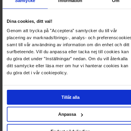
Samtycke
Information
Om
Dina cookies, ditt val!
Genom att trycka på ”Acceptera” samtycker du till vår
1 399,95 kr
449,95 kr
placering av marknadsförings-, analys- och preferenscookie
MEMBER DEAL 40%
MEMBER DEAL 30%
samt till vår användning av information om din enhet och ditt
Slfviva Regular Linen Blend Dress
Linen Shirt
surfbeteende. Vill du anpassa eller tacka nej till cookies kan
SELECTED
BUBBLEROOM
+1
LENZING™ ECOVERO™
du göra det under ”Inställningar” nedan. Om du vill återkalla
ditt samtycke eller läsa mer om hur vi hanterar cookies kan
du göra det i vår cookiepolicy.
545
535
Tillåt alla
Anpassa