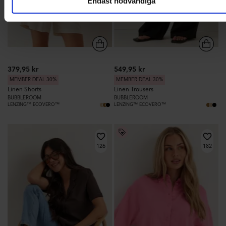
Endast nödvändiga
379,95 kr
549,95 kr
MEMBER DEAL 30%
MEMBER DEAL 30%
Linen Shorts
Linen Trousers
BUBBLEROOM
BUBBLEROOM
LENZING™ ECOVERO™
LENZING™ ECOVERO™
126
182