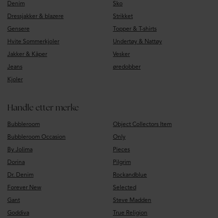
Denim
Sko
Dressjakker & blazere
Strikket
Gensere
Topper & T-shirts
Hvite Sommerkjoler
Undertøy & Nattøy
Jakker & Kåper
Vesker
Jeans
øredobber
Kjoler
Handle etter merke
Bubbleroom
Object Collectors Item
Bubbleroom Occasion
Only
By Jolima
Pieces
Dorina
Pilgrim
Dr. Denim
Rockandblue
Forever New
Selected
Gant
Steve Madden
Goddiva
True Religion