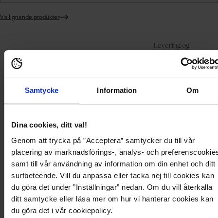
Vis lignende produkter
Legger
produktet
i
Levering og
handlekurven
Produktbeskrivelse
Produktdetaljer
betaling
Skjørt fra Ida Sjöstedt med blomster mønster.
Samtycke
Information
Om
- Luftig vevet materiale.
- A-linjeform med non-stretch linning i sateng.
- Lommer i sidesømmen.
- Foret.
Dina cookies, ditt val!
- Lengde fra midtryggen: 81 cm i størrelse 36.
Genom att trycka på ”Acceptera” samtycker du till vår
- Det kan brukes sammen som et sett med 718482.
placering av marknadsförings-, analys- och preferenscookie
samt till vår användning av information om din enhet och ditt
Produktbeskrivelse
surfbeteende. Vill du anpassa eller tacka nej till cookies kan
du göra det under ”Inställningar” nedan. Om du vill återkalla
Skjørt fra Ida Sjöstedt med blomster mønster.
ditt samtycke eller läsa mer om hur vi hanterar cookies kan
- Luftig vevet materiale.
- A-linjeform med non-stretch linning i sateng.
du göra det i vår cookiepolicy.