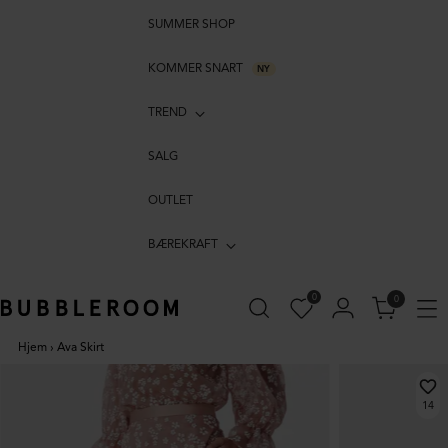
SUMMER SHOP
KOMMER SNART
NY
TREND
SALG
OUTLET
BÆREKRAFT
0
0
Hjem
›
Ava Skirt
14