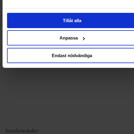
- Lommer i sidesømmen.
- Foret.
- Lengde fra midtryggen: 81 cm i størrelse 36.
- Det kan brukes sammen som et sett med 718482.
Tillåt alla
Anpassa
Produktdetaljer
Levering og betaling
Endast nödvändiga
Kundeomtaler