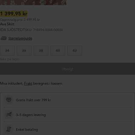
Ordinær
1 399,95 kr
pris:
Opprinnelig pris: 3 499,95 kr
Ava Skirt
IDA SJÖSTEDT
SKU: 718494-0344-00034
Størrelsesguide
34
36
38
40
42
Ikke på lager
Utsolgt
Mva inkludert.
Frakt
beregnes i kassen.
Gratis frakt over 799 kr
3–5 dagers levering
Enkel betaling