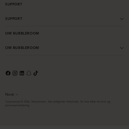
SUPPORT
SUPPORT
OM BUBBLEROOM
OM BUBBLEROOM
Norsk
Språk
Opphavsrett © 2026,
Bubbleroom
. Alle rettigheter forbeholdt. Se våre vilkår for bruk og
personvernerklæring.