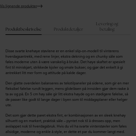
Vis lignende produkter
Legger
produktet
i
Levering og
handlekurven
Produktbeskrivelse
Produktdetaljer
betaling
Disse svarte knehøye støvlene er en enkel slip-on-modell til vinterens
hverdagsantrekk, med rene linjer, ekstra dekning og en chunky såle som
føles moderne uten å være vanskelig å bruke. Det høye skaftet er spesielt
fint til miniskjørt, strikkede kjoler og smale bukser, og gjør det enkelt å gi
antrekket litt mer form og attitude på kalde dager.
Den glatte overdelen balanseres av tekstilpaneler på sidene, som gir en mer
fleksibel følelse rundt leggen, mens glidelåsen på innsiden gjør dem raske å
ta av og på. En 5 cm høy såle gir litt ekstra høyde og en stødigere følelse, så
de passer like godt til lange dager i byen som til middagsplaner eller helger
ute.
Det som gjør dette paret ekstra fint, er kombinasjonen av en sleek knehøy
silhuett og en markert, praktisk såle – pyntet nok til å dresses opp, men
avslappet nok til hverdagsbruk. Hvis du vil ha svarte vinterstøvler som føles
allsidige, moderne og enkle å style, er dette et par du kommer langt med.