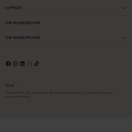
SUPPORT
OM BUBBLEROOM
OM BUBBLEROOM
Norsk
Språk
Opphavsrett © 2026,
Bubbleroom
. Alle rettigheter forbeholdt. Se våre vilkår for bruk og
personvernerklæring.