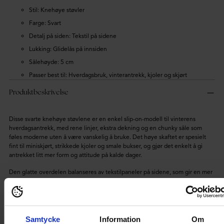
Stil: Knehøye støvler
Farge: Svart
Detalj på siden: Tekstil på sidene
Lukking: Glidelås på innsiden
Sålehøyde: 5 cm
Passer best til: Hverdagsbruk, vinterantrekk, kjoler og skjørt
Produktbeskrivelse
Disse svarte knehøye støvlene er en enkel slip-on-modell til vinterens
hverdagsantrekk, med rene linjer, ekstra dekning og en chunky såle som
føles moderne uten å være vanskelig å bruke. Det høye skaftet er spesielt
fint til miniskjørt, strikkede kjoler og smale bukser, og gjør det enkelt å gi
antrekket litt mer form og attitude på kalde dager.
Den glatte overdelen balanseres av tekstilpaneler på sidene, som gir en mer
fleksibel følelse rundt leggen, mens glidelåsen på innsiden gjør dem raske å
ta av og på. En 5 cm høy såle gir litt ekstra høyde og en stødigere følelse, så
de passer like godt til lange dager i byen som til middagsplaner eller helger
ute.
Samtycke
Information
Om