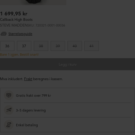
Ordinær
1 699,95 kr
pris:
Callback High Boots
STEVE MADDEN
SKU: 720321-0001-00036
Størrelsesguide
36
37
38
39
40
41
Bare 1 igjen. Bestill snart!
Legg i kurv
Mva inkludert.
Frakt
beregnes i kassen.
Gratis frakt over 799 kr
3–5 dagers levering
Enkel betaling