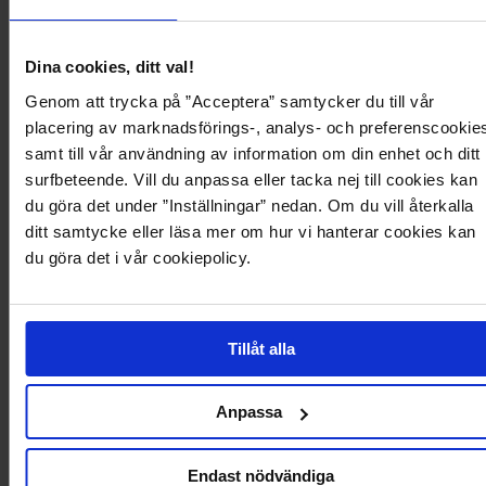
Det som gjør dette paret ekstra fint, er kombinasjonen av en sleek knehøy
silhuett og en markert, praktisk såle – pyntet nok til å dresses opp, men
avslappet nok til hverdagsbruk. Hvis du vil ha svarte vinterstøvler som føles
allsidige, moderne og enkle å style, er dette et par du kommer langt med.
Dina cookies, ditt val!
Stil: Knehøye støvler
Genom att trycka på ”Acceptera” samtycker du till vår
Farge: Svart
placering av marknadsförings-, analys- och preferenscookie
samt till vår användning av information om din enhet och ditt
Detalj på siden: Tekstil på sidene
surfbeteende. Vill du anpassa eller tacka nej till cookies kan
Lukking: Glidelås på innsiden
du göra det under ”Inställningar” nedan. Om du vill återkalla
Sålehøyde: 5 cm
ditt samtycke eller läsa mer om hur vi hanterar cookies kan
Passer best til: Hverdagsbruk, vinterantrekk, kjoler og skjørt
du göra det i vår cookiepolicy.
Produktdetaljer
Tillåt alla
Levering og betaling
Anpassa
Endast nödvändiga