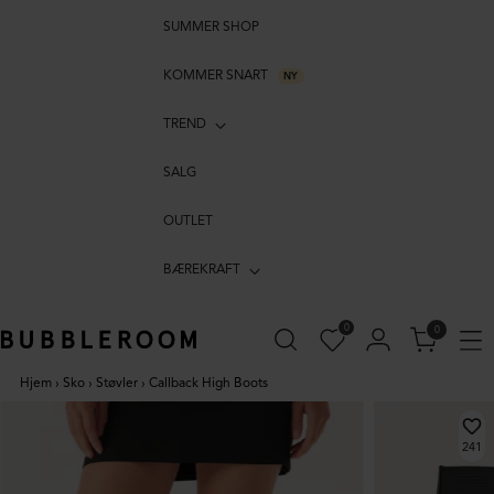
SUMMER SHOP
KOMMER SNART
NY
TREND
SALG
OUTLET
BÆREKRAFT
0
0
Hjem
›
Sko
›
Støvler
›
Callback High Boots
241