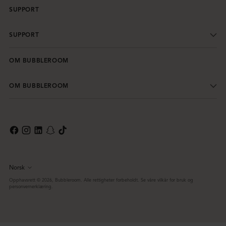
SUPPORT
SUPPORT
OM BUBBLEROOM
OM BUBBLEROOM
Norsk
Språk
Opphavsrett © 2026,
Bubbleroom
. Alle rettigheter forbeholdt. Se våre vilkår for bruk og
personvernerklæring.