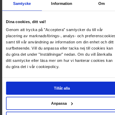
Samtycke
Information
Om
Produktbeskrivelse
Maxikjole fra Bubbleroom Occasion.
Dina cookies, ditt val!
- Heklet detalj ved midjen.
- Snøring i ryggen.
Genom att trycka på ”Acceptera” samtycker du till vår
- Volanger på skjørtdelen.
placering av marknadsförings-, analys- och preferenscookie
- Knytbar detalj på halslinjen.
- Lengde fra skuldrene: 138cm i størrelse 36.
samt till vår användning av information om din enhet och ditt
- Viskose er en bio-basert fiber som produseres på kunstig måte av cellulose
surfbeteende. Vill du anpassa eller tacka nej till cookies kan
fra trær. Viskose fra produsenten Lenzing AG produseres av
du göra det under ”Inställningar” nedan. Om du vill återkalla
holdbarhetssertifisert skog og produksjonsprosessen er optimert for å være
så ressurseffektiv som mulig.
ditt samtycke eller läsa mer om hur vi hanterar cookies kan
du göra det i vår cookiepolicy.
Produktdetaljer
Tillåt alla
Levering og betaling
Anpassa