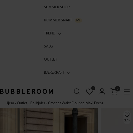
SUMMER SHOP
KOMMER SNART
NY
TREND
SALG
OUTLET
BÆREKRAFT
0
0
Hjem
›
Outlet
›
Ballkjoler
›
Crochet Waist Flounce Maxi Dress
3.1k