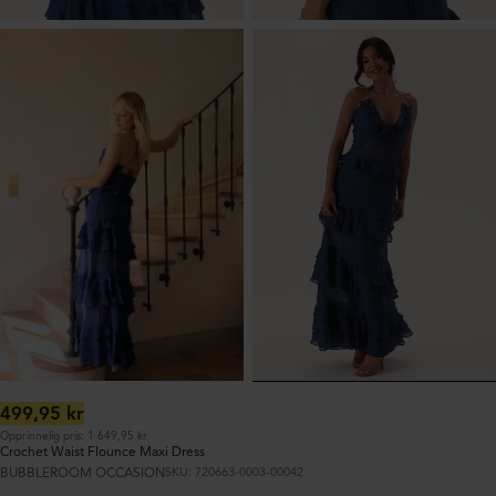
Ordinær
499,95 kr
pris:
Opprinnelig pris: 1 649,95 kr
Crochet Waist Flounce Maxi Dress
BUBBLEROOM OCCASION
SKU: 720663-0003-00042