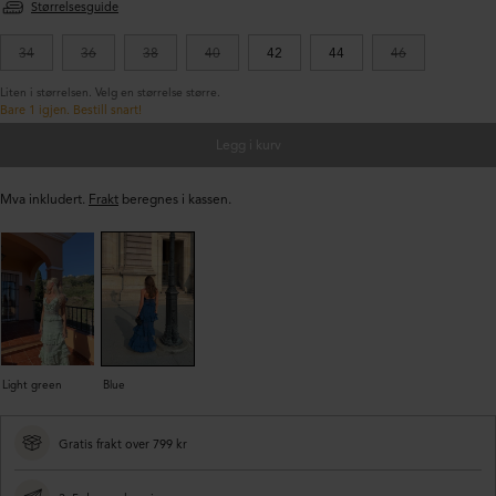
Størrelsesguide
34
36
38
40
42
44
46
Liten i størrelsen. Velg en størrelse større.
Bare 1 igjen. Bestill snart!
Legg i kurv
Mva inkludert.
Frakt
beregnes i kassen.
Light green
Blue
Gratis frakt over 799 kr