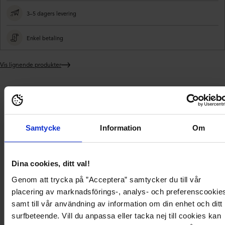
3–5 dagers levering
Enkel betaling
Vis lignende produkter
Legger
produktet
i
Levering og
handlekurven
Produktbeskrivelse
Produktdetaljer
betaling
Samtycke
Information
Om
Polstre vest fra ONLY.
- Foret
- Lommer foran
Dina cookies, ditt val!
- Glidelås foran med trykknapper
- Avtagbar fôret hette med knappelukking
Genom att trycka på ”Acceptera” samtycker du till vår
- Trekksnor på innsiden
placering av marknadsförings-, analys- och preferenscookie
- Lengde fra skulderen bak: 82 cm i størrelse S
Modellen bruker størrelse S og er 175 cm høy.
samt till vår användning av information om din enhet och ditt
surfbeteende. Vill du anpassa eller tacka nej till cookies kan