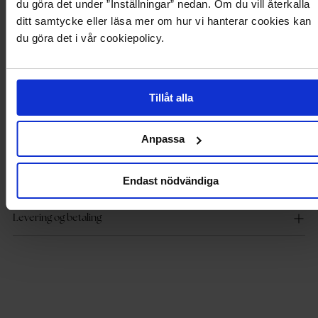
Produktbeskrivelse
du göra det under ”Inställningar” nedan. Om du vill återkalla
ditt samtycke eller läsa mer om hur vi hanterar cookies kan
du göra det i vår cookiepolicy.
Polstre vest fra ONLY.
- Foret
- Lommer foran
- Glidelås foran med trykknapper
- Avtagbar fôret hette med knappelukking
Tillåt alla
- Trekksnor på innsiden
- Lengde fra skulderen bak: 82 cm i størrelse S
Modellen bruker størrelse S og er 175 cm høy.
Anpassa
Endast nödvändiga
Produktdetaljer
Levering og betaling