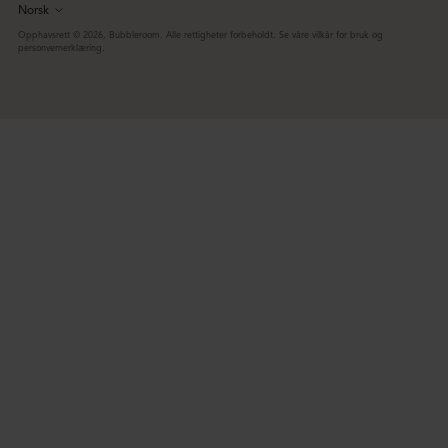
Norsk
Språk
Opphavsrett © 2026,
Bubbleroom
. Alle rettigheter forbeholdt. Se våre vilkår for bruk og
personvernerklæring.