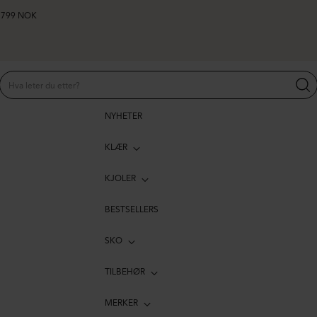
er 799 NOK
NYHETER
KLÆR
KJOLER
BESTSELLERS
SKO
TILBEHØR
MERKER