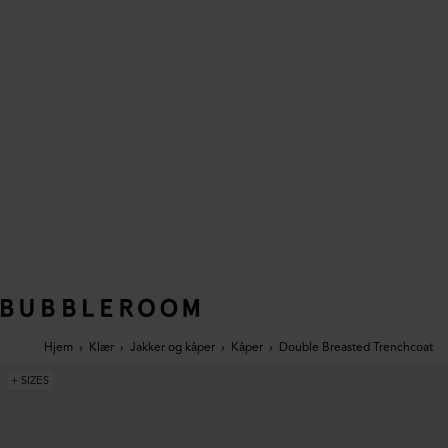
Hjem
›
Klær
›
Jakker og kåper
›
Kåper
›
Double Breasted Trenchcoat
+ SIZES