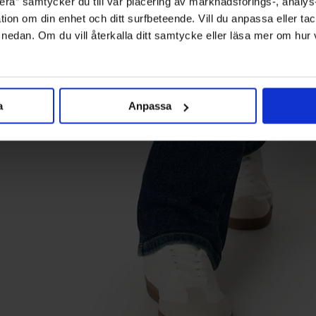
ra” samtycker du till vår placering av marknadsförings-, analy
tion om din enhet och ditt surfbeteende. Vill du anpassa eller tac
” nedan. Om du vill återkalla ditt samtycke eller läsa mer om hur
a
Anpassa