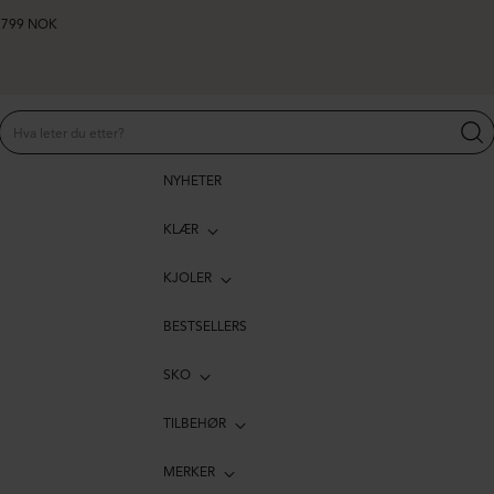
er 799 NOK
NYHETER
KLÆR
KJOLER
BESTSELLERS
SKO
TILBEHØR
MERKER