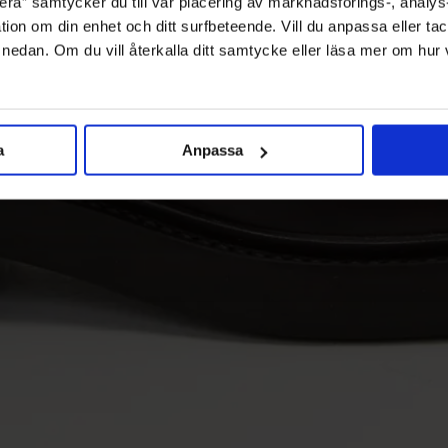
ra” samtycker du till vår placering av marknadsförings-, analy
tion om din enhet och ditt surfbeteende. Vill du anpassa eller tac
” nedan. Om du vill återkalla ditt samtycke eller läsa mer om hur
a
Anpassa