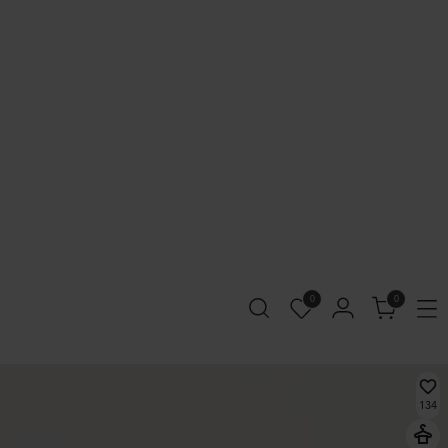
0
0
134