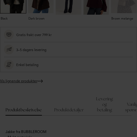
Black
Dark brown
Brown melange
Gratis frakt over 799 kr
3–5 dagers levering
Enkel betaling
Vis lignende produkter
Legger
produktet
i
Levering
handlekurven
og
Vanli
Produktbeskrivelse
Produktdetaljer
betaling
spørs
Jakke fra BUBBLEROOM