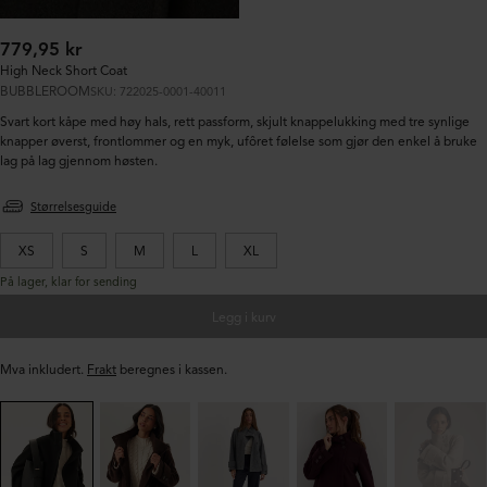
Ordinær
779,95 kr
pris:
High Neck Short Coat
BUBBLEROOM
SKU: 722025-0001-40011
Svart kort kåpe med høy hals, rett passform, skjult knappelukking med tre synlige
knapper øverst, frontlommer og en myk, ufôret følelse som gjør den enkel å bruke
lag på lag gjennom høsten.
Størrelsesguide
XS
S
M
L
XL
På lager, klar for sending
Legg i kurv
Mva inkludert.
Frakt
beregnes i kassen.