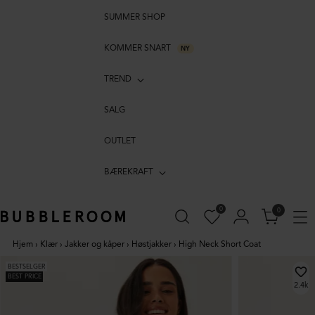
SUMMER SHOP
KOMMER SNART
NY
TREND
SALG
OUTLET
BÆREKRAFT
0
0
Hjem
›
Klær
›
Jakker og kåper
›
Høstjakker
›
High Neck Short Coat
BESTSELGER
BEST PRICE
2.4k