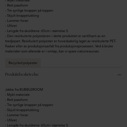
- Mykt materiale
- Rett passform
- Tre synlige knapper på toppen
- Skjult knappelukking
- Lommer foran
- Ufôret
- Lengde fra skuldrene: 65cm i størrelse S
- Den resirkulerte polyesteren i dette produktet er sertifisert av en
tredjepart. Resirkulert polyester er hovedsakelig laget av resirkulerte PET-
flasker eller av produksjonsavfall fra produksjonsprosessen. Ved å bruke
materialer som allerede er i omløp, kan vi spare naturressurser.
Recycled polyester
Produktbeskrivelse
Jakke fra BUBBLEROOM
- Mykt materiale
- Rett passform
- Tre synlige knapper på toppen
- Skjult knappelukking
- Lommer foran
- Ufôret
- Lengde fra skuldrene: 65cm i størrelse S