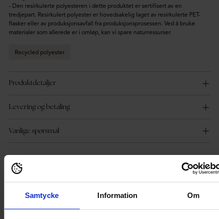
- Den resirkulerte polyesteren i dette produktet er sertifisert av en
tredjepart. Resirkulert polyester er hovedsakelig laget av resirkulerte PET-
flasker eller av produksjonsavfall fra produksjonsprosessen. Ved å bruke
materialer som allerede er i omløp, kan vi spare naturressurser.
Recycled polyester
Produktdetaljer
Levering og betaling
Vanlige spørsmål
Du vil kanskje også like
Samtycke
Information
Om