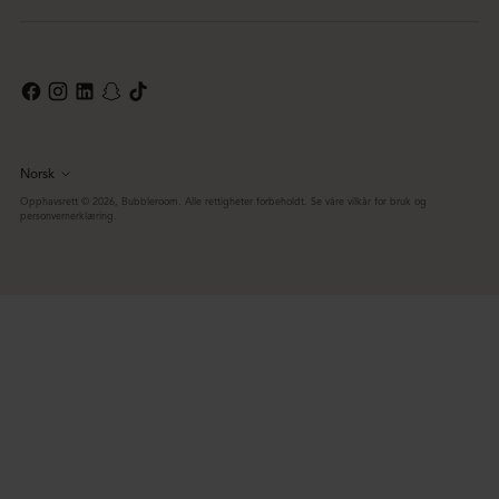
Norsk
Språk
Opphavsrett © 2026,
Bubbleroom
. Alle rettigheter forbeholdt. Se våre vilkår for bruk og
personvernerklæring.