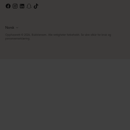
Norsk
Språk
Opphavsrett © 2026,
Bubbleroom
. Alle rettigheter forbeholdt. Se våre vilkår for bruk og
personvernerklæring.