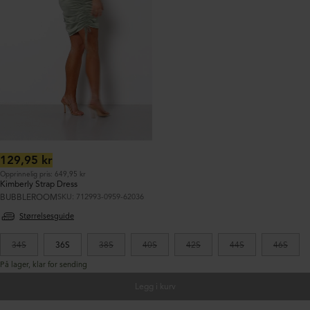
Ordinær
129,95 kr
pris:
Opprinnelig pris: 649,95 kr
Kimberly Strap Dress
BUBBLEROOM
SKU: 712993-0959-62036
Størrelsesguide
34S
36S
38S
40S
42S
44S
46S
På lager, klar for sending
Legg i kurv