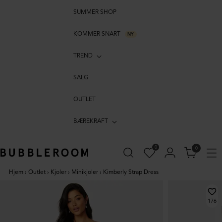
SUMMER SHOP
KOMMER SNART
NY
TREND
SALG
OUTLET
BÆREKRAFT
0
0
Hjem
›
Outlet
›
Kjoler
›
Minikjoler
›
Kimberly Strap Dress
176