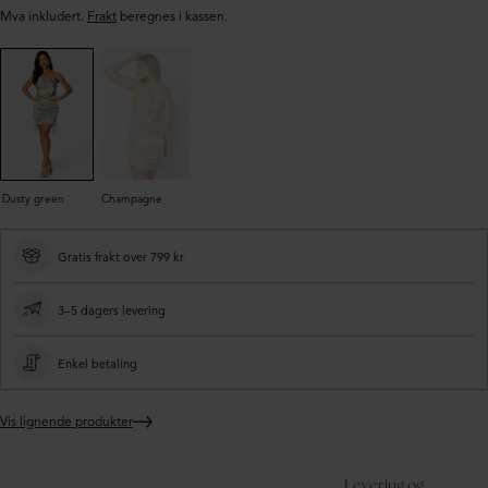
Mva inkludert.
Frakt
beregnes i kassen.
Dusty green
Champagne
Gratis frakt over 799 kr
3–5 dagers levering
Enkel betaling
Vis lignende produkter
Legger
produktet
i
Levering og