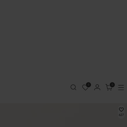
0
0
627