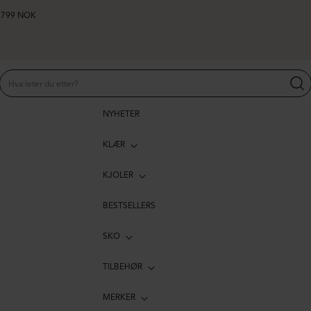
er 799 NOK
NYHETER
KLÆR
KJOLER
BESTSELLERS
SKO
TILBEHØR
MERKER