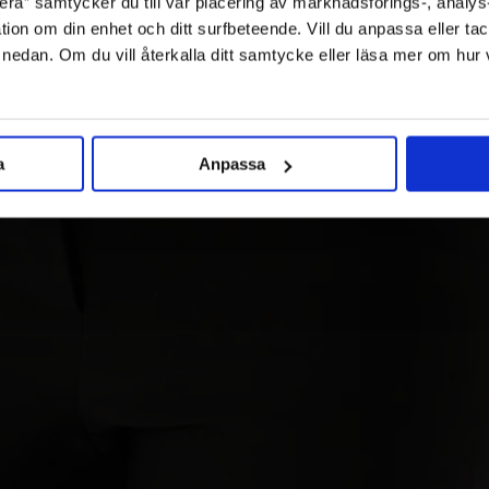
ra” samtycker du till vår placering av marknadsförings-, analy
tion om din enhet och ditt surfbeteende. Vill du anpassa eller tac
” nedan. Om du vill återkalla ditt samtycke eller läsa mer om hur
a
Anpassa