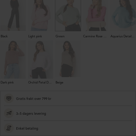
Black
Light pink
Green
Carmine Rose Detail:Melange
Aquarius Detail:Melange
Dark pink
Orchid Petal Detail:W. Melange
Beige
Gratis frakt over 799 kr
3–5 dagers levering
Enkel betaling