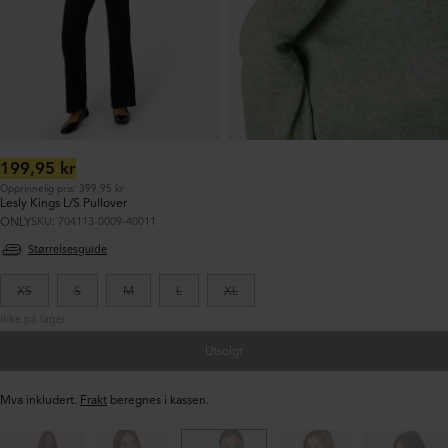
Ordinær
199,95 kr
pris:
Opprinnelig pris: 399,95 kr
Lesly Kings L/S Pullover
ONLY
SKU: 704113-0009-40011
Størrelsesguide
XS
S
M
L
XL
Ikke på lager
Utsolgt
Mva inkludert.
Frakt
beregnes i kassen.