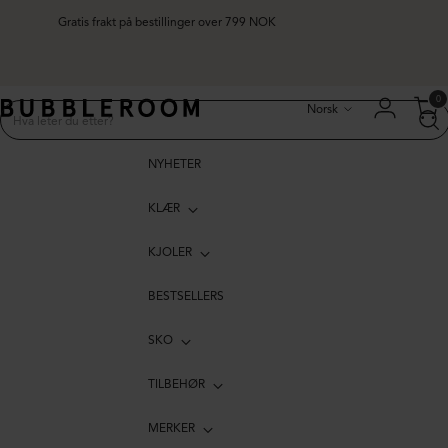
Gratis frakt på bestillinger over 799 NOK
Språk
0
Norsk
NYHETER
KLÆR
KJOLER
BESTSELLERS
SKO
TILBEHØR
MERKER