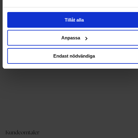
- Rund hals.
- Ribbet mansjett på bunnen og på enden av ermene.
- Lengde fra skulderen bak: 58 cm i størrelse S.
Tillåt alla
Produktdetaljer
Anpassa
Levering og betaling
Endast nödvändiga
Kundeomtaler