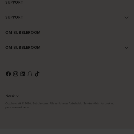
SUPPORT
SUPPORT
OM BUBBLEROOM
OM BUBBLEROOM
Norsk
Språk
Opphavsrett © 2026,
Bubbleroom
. Alle rettigheter forbeholdt. Se våre vilkår for bruk og
personvernerklæring.