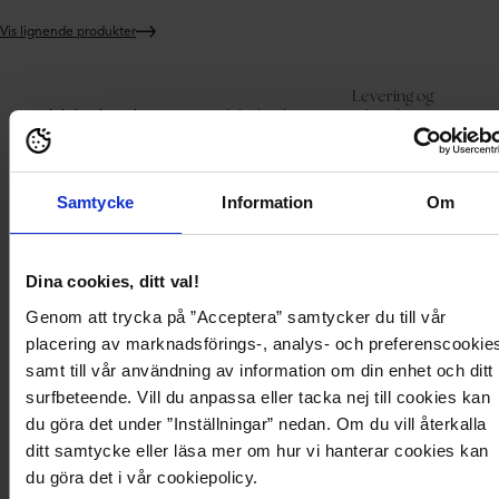
Vis lignende produkter
Legger
produktet
i
Levering og
handlekurven
Produktbeskrivelse
Produktdetaljer
betaling
Genseren fra ONLY.
Samtycke
Information
Om
- Avslappet, stretchy kvalitet.
- Rett passform.
- Finstrikket mønster.
- Rund hals.
Dina cookies, ditt val!
- Ribbet mansjett på bunnen og på enden av ermene.
Genom att trycka på ”Acceptera” samtycker du till vår
- Lengde fra skulderen bak: 58 cm i størrelse S.
placering av marknadsförings-, analys- och preferenscookie
samt till vår användning av information om din enhet och ditt
Produktbeskrivelse
surfbeteende. Vill du anpassa eller tacka nej till cookies kan
du göra det under ”Inställningar” nedan. Om du vill återkalla
Genseren fra ONLY.
ditt samtycke eller läsa mer om hur vi hanterar cookies kan
- Avslappet, stretchy kvalitet.
- Rett passform.
du göra det i vår cookiepolicy.
- Finstrikket mønster.