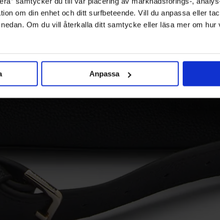
ra” samtycker du till vår placering av marknadsförings-, analy
tion om din enhet och ditt surfbeteende. Vill du anpassa eller tac
” nedan. Om du vill återkalla ditt samtycke eller läsa mer om hur
a
Anpassa