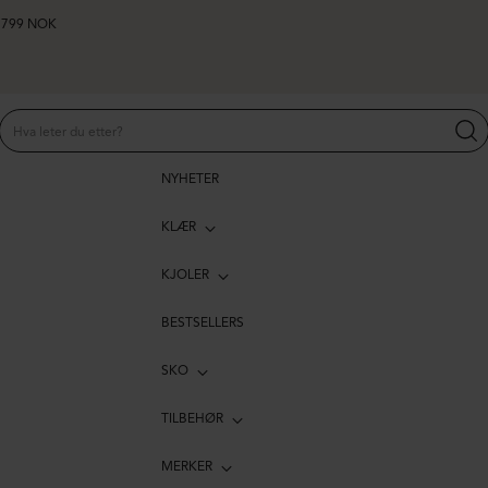
er 799 NOK
NYHETER
KLÆR
KJOLER
BESTSELLERS
SKO
TILBEHØR
MERKER