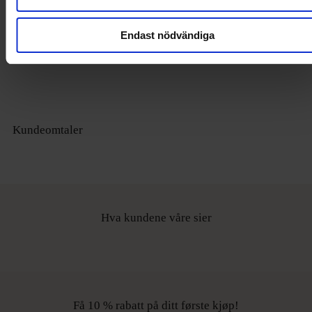
Endast nödvändiga
Kundeomtaler
Hva kundene våre sier
Få 10 % rabatt på ditt første kjøp!