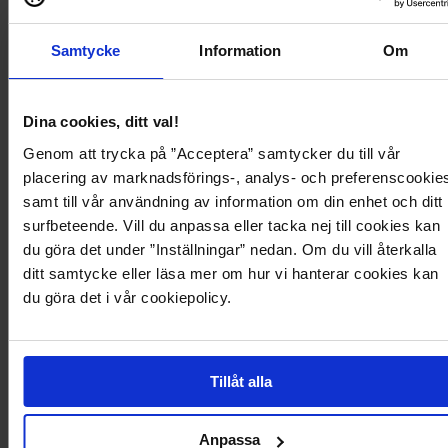
- Avrundet hals med ribbet kant.
- Brodert merkelogo på brystet.
- Ribbet kant på enden av ermene og på bunnen.
Samtycke
Information
Om
- Lengde fra frontskulder: 55 cm i størrelse S.
Produktbeskrivelse
Dina cookies, ditt val!
Genom att trycka på ”Acceptera” samtycker du till vår
Strikkegenser fra Calvin Klein Jeans.
placering av marknadsförings-, analys- och preferenscookie
- Finstrikket materiale.
- Avrundet hals med ribbet kant.
samt till vår användning av information om din enhet och ditt
- Brodert merkelogo på brystet.
surfbeteende. Vill du anpassa eller tacka nej till cookies kan
- Ribbet kant på enden av ermene og på bunnen.
du göra det under ”Inställningar” nedan. Om du vill återkalla
- Lengde fra frontskulder: 55 cm i størrelse S.
ditt samtycke eller läsa mer om hur vi hanterar cookies kan
du göra det i vår cookiepolicy.
Produktdetaljer
Levering og betaling
Tillåt alla
Anpassa