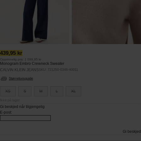
Ordinær
439,95 kr
pris:
Opprinnelig pris: 1 099,95 kr
Monogram Embro Crewneck Sweater
CALVIN KLEIN JEANS
SKU: 721250-0348-40011
Størrelsesguide
XS
S
M
L
XL
Ikke på lager
Gi beskjed når tilgjengelig
E-post
:
Gi beskjed