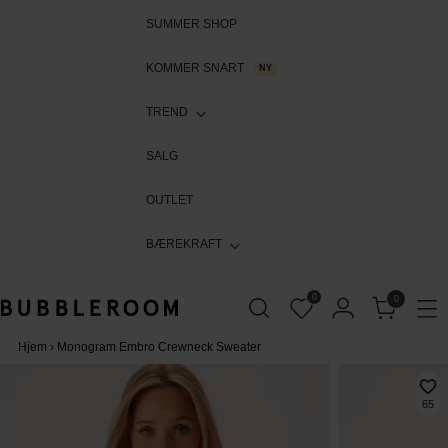
SUMMER SHOP
KOMMER SNART
NY
TREND
SALG
OUTLET
BÆREKRAFT
0
0
Hjem
›
Monogram Embro Crewneck Sweater
65