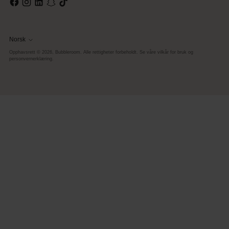
Norsk
Språk
Opphavsrett © 2026,
Bubbleroom
. Alle rettigheter forbeholdt. Se våre vilkår for bruk og
personvernerklæring.