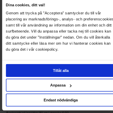
Dina cookies, ditt val!
Rette jeans fra Dr. Denim med høy midje.
- Stretchy materiale.
Genom att trycka på ”Acceptera” samtycker du till vår
- Høy midje.
- Slim-fit på toppen med rett bein.
placering av marknadsförings-, analys- och preferenscookie
- To frontlommer.
samt till vår användning av information om din enhet och ditt
- To baklommer.
surfbeteende. Vill du anpassa eller tacka nej till cookies kan
- Lynlås med knapp.
- Produktet er liten i størrelsen så hvis du er mellom størrelser anbefaler vi at
du göra det under ”Inställningar” nedan. Om du vill återkalla
du velger en størrelse opp.
ditt samtycke eller läsa mer om hur vi hanterar cookies kan
- Benlengde på innsiden: 81 cm i størrelse S/32.
du göra det i vår cookiepolicy.
Produktbeskrivelse
Tillåt alla
Rette jeans fra Dr. Denim med høy midje.
- Stretchy materiale.
- Høy midje.
Anpassa
- Slim-fit på toppen med rett bein.
- To frontlommer.
- To baklommer.
- Lynlås med knapp.
Endast nödvändiga
- Produktet er liten i størrelsen så hvis du er mellom størrelser anbefaler vi at
du velger en størrelse opp.
- Benlengde på innsiden: 81 cm i størrelse S/32.