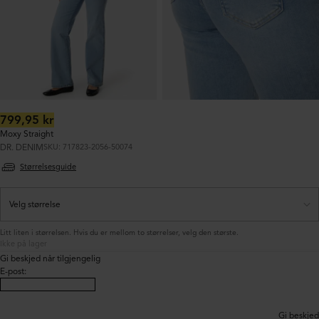
Ordinær
799,95 kr
pris:
Moxy Straight
DR. DENIM
SKU: 717823-2056-50074
Størrelsesguide
Litt liten i størrelsen. Hvis du er mellom to størrelser, velg den største.
Ikke på lager
Gi beskjed når tilgjengelig
E-post
:
Gi beskjed