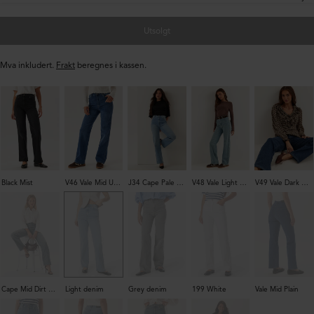
Utsolgt
Mva inkludert.
Frakt
beregnes i kassen.
Black Mist
V46 Vale Mid Used
J34 Cape Pale Shade
V48 Vale Light Used Dirt
V49 Vale Dark Plain Cont
Cape Mid Dirt Used
Light denim
Grey denim
199 White
Vale Mid Plain