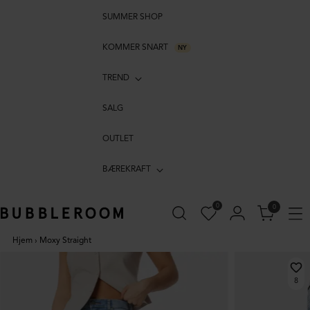
SUMMER SHOP
KOMMER SNART
NY
TREND
SALG
OUTLET
BÆREKRAFT
0
0
Hjem
›
Moxy Straight
8