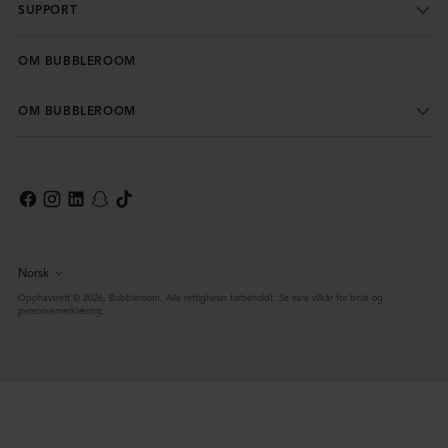
SUPPORT
OM BUBBLEROOM
OM BUBBLEROOM
Norsk
Språk
Opphavsrett © 2026,
Bubbleroom
. Alle rettigheter forbeholdt. Se våre vilkår for bruk og
personvernerklæring.