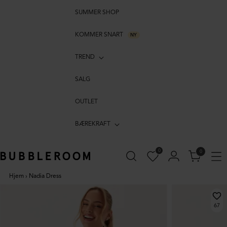
SUMMER SHOP
KOMMER SNART
NY
TREND
SALG
OUTLET
BÆREKRAFT
0
0
Hjem
›
Nadia Dress
67