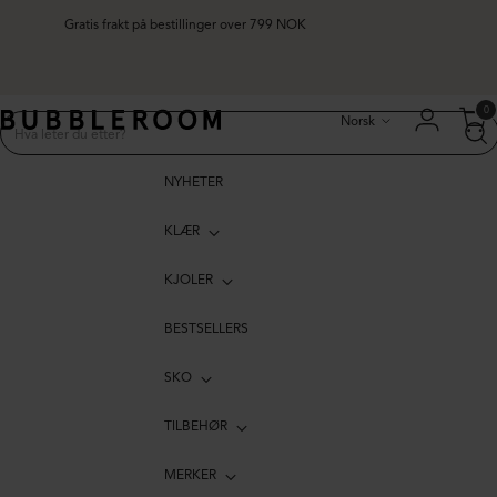
Gratis frakt på bestillinger over 799 NOK
Språk
0
Norsk
NYHETER
KLÆR
KJOLER
BESTSELLERS
SKO
TILBEHØR
MERKER