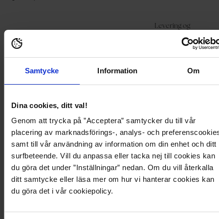
Legger
produktet
i
Levering og
handlekurven
Produktbeskrivelse
Produktdetaljer
betaling
Kjole fra Ida Sjöstedt.
Samtycke
Information
Om
- Materiale ikke-stretch.
- Avrundet hals.
- Avtagbart knytebelte ved midjen med en metalldel.
- Rysjedetalj på enden av ermene.
Dina cookies, ditt val!
- Lengde fra frontskulder: 95 cm i størrelse 36.
Genom att trycka på ”Acceptera” samtycker du till vår
placering av marknadsförings-, analys- och preferenscookie
Produktbeskrivelse
samt till vår användning av information om din enhet och ditt
surfbeteende. Vill du anpassa eller tacka nej till cookies kan
Kjole fra Ida Sjöstedt.
du göra det under ”Inställningar” nedan. Om du vill återkalla
- Materiale ikke-stretch.
ditt samtycke eller läsa mer om hur vi hanterar cookies kan
- Avrundet hals.
- Avtagbart knytebelte ved midjen med en metalldel.
du göra det i vår cookiepolicy.
- Rysjedetalj på enden av ermene.
- Lengde fra frontskulder: 95 cm i størrelse 36.