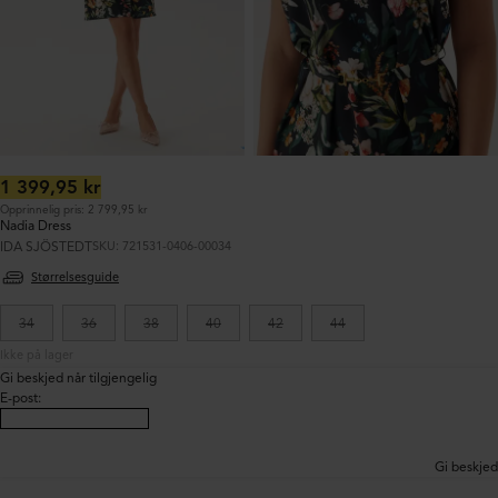
Ordinær
1 399,95 kr
pris:
Opprinnelig pris: 2 799,95 kr
Nadia Dress
IDA SJÖSTEDT
SKU: 721531-0406-00034
Størrelsesguide
34
36
38
40
42
44
Ikke på lager
Gi beskjed når tilgjengelig
E-post
:
Gi beskjed