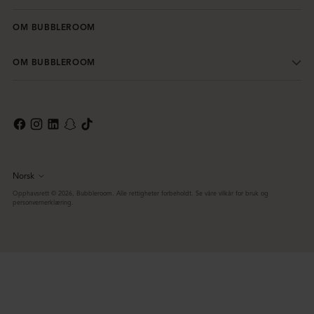
OM BUBBLEROOM
OM BUBBLEROOM
Norsk
Språk
Opphavsrett © 2026,
Bubbleroom
. Alle rettigheter forbeholdt. Se våre vilkår for bruk og
personvernerklæring.