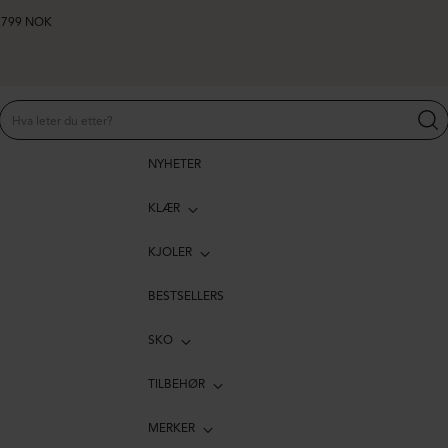
er 799 NOK
NYHETER
KLÆR
KJOLER
BESTSELLERS
SKO
TILBEHØR
MERKER