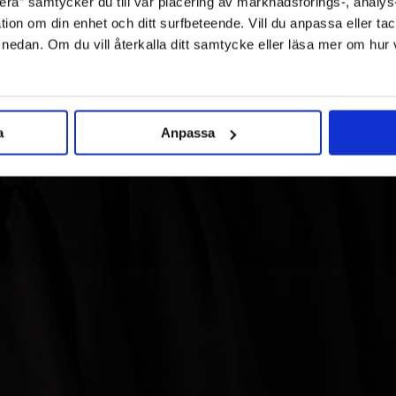
ra” samtycker du till vår placering av marknadsförings-, analy
tion om din enhet och ditt surfbeteende. Vill du anpassa eller tac
” nedan. Om du vill återkalla ditt samtycke eller läsa mer om hur
a
Anpassa