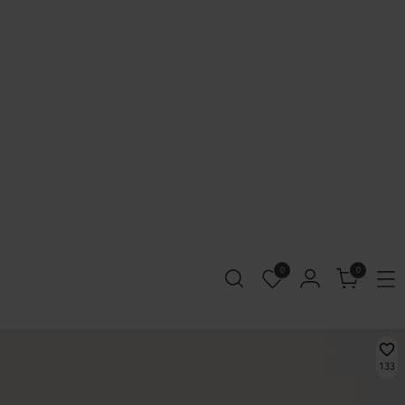
0
0
133