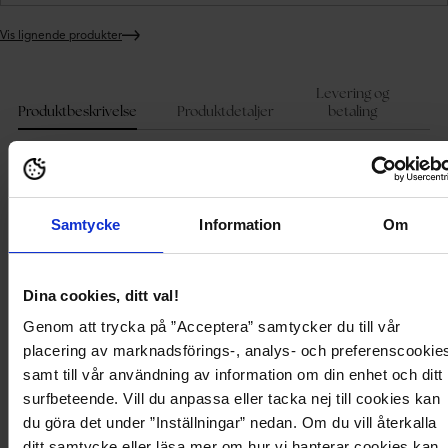
Vis lignende produkter
Legger
produktet
i
Levering og
handlekurven
Produktbeskrivelse
Produktdetaljer
betaling
Strikket topp fra Object Collectors Item.
- Mykt, stretchy materiale.
- Rund halsutringning med ribbet kant.
Samtycke
Information
Om
- Avslappet passform.
- Lengde fra frontskulder: 55 cm i størrelse S.
- LENZING™ ECOVERO™ viskosefibre utvinnes fra tre og tremasse som
kommer fra sertifiserte og kontrollerte kilder. LENZING™ ECOVERO™ fibre
Dina cookies, ditt val!
er blitt sertifiserte med EU Ecolabel, EUs offisielle miljømerking. LENZING™
Genom att trycka på ”Acceptera” samtycker du till vår
og ECOVERO™ er varemerker fra Lenzing AG.
placering av marknadsförings-, analys- och preferenscookie
samt till vår användning av information om din enhet och ditt
Produktbeskrivelse
surfbeteende. Vill du anpassa eller tacka nej till cookies kan
du göra det under ”Inställningar” nedan. Om du vill återkalla
Strikket topp fra Object Collectors Item.
ditt samtycke eller läsa mer om hur vi hanterar cookies kan