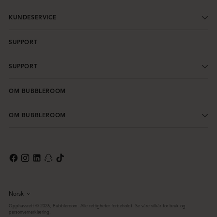
KUNDESERVICE
SUPPORT
SUPPORT
OM BUBBLEROOM
OM BUBBLEROOM
Norsk
Språk
Opphavsrett © 2026,
Bubbleroom
. Alle rettigheter forbeholdt. Se våre vilkår for bruk og
personvernerklæring.