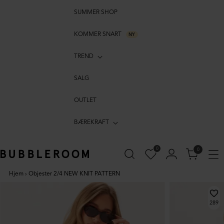
SUMMER SHOP
KOMMER SNART
NY
TREND
SALG
OUTLET
BÆREKRAFT
0
0
Hjem
›
Objester 2/4 NEW KNIT PATTERN
289