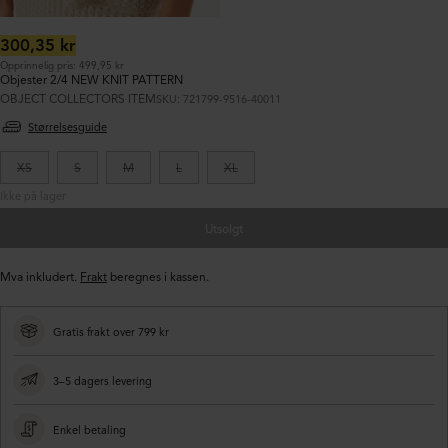
Ordinær
300,35 kr
pris:
Opprinnelig pris: 499,95 kr
Objester 2/4 NEW KNIT PATTERN
OBJECT COLLECTORS ITEM
SKU: 721799-9516-40011
Størrelsesguide
XS
S
M
L
XL
Ikke på lager
Utsolgt
Mva inkludert.
Frakt
beregnes i kassen.
Gratis frakt over 799 kr
3–5 dagers levering
Enkel betaling