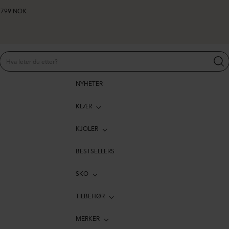
er 799 NOK
NYHETER
KLÆR
KJOLER
BESTSELLERS
SKO
TILBEHØR
MERKER