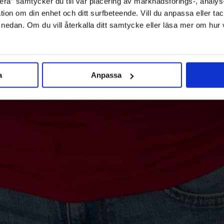
ra” samtycker du till vår placering av marknadsförings-, analy
tion om din enhet och ditt surfbeteende. Vill du anpassa eller tac
” nedan. Om du vill återkalla ditt samtycke eller läsa mer om hur
a
Anpassa