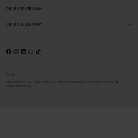
OM BUBBLEROOM
OM BUBBLEROOM
Norsk
Språk
Opphavsrett © 2026,
Bubbleroom
. Alle rettigheter forbeholdt. Se våre vilkår for bruk og
personvernerklæring.