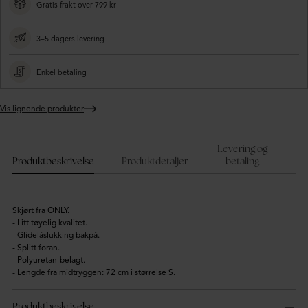
Gratis frakt over 799 kr
3–5 dagers levering
Enkel betaling
Vis lignende produkter
Legger
produktet
i
Levering og
handlekurven
Produktbeskrivelse
Produktdetaljer
betaling
Skjørt fra ONLY.
- Litt tøyelig kvalitet.
- Glidelåslukking bakpå.
- Splitt foran.
- Polyuretan-belagt.
- Lengde fra midtryggen: 72 cm i størrelse S.
Produktbeskrivelse