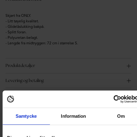
Skjørt fra ONLY.
- Litt tøyelig kvalitet.
- Glidelåslukking bakpå.
- Splitt foran.
- Polyuretan-belagt.
- Lengde fra midtryggen: 72 cm i størrelse S.
Produktdetaljer
Levering og betaling
Samtycke
Information
Om