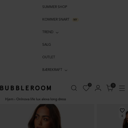
SUMMER SHOP
KOMMER SNART
NY
TREND
SALG
OUTLET
BÆREKRAFT
0
0
Hjem
›
Onlnova life lux alexa long dress
6