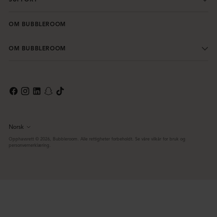
OM BUBBLEROOM
OM BUBBLEROOM
Norsk
Språk
Opphavsrett © 2026,
Bubbleroom
. Alle rettigheter forbeholdt. Se våre vilkår for bruk og
personvernerklæring.