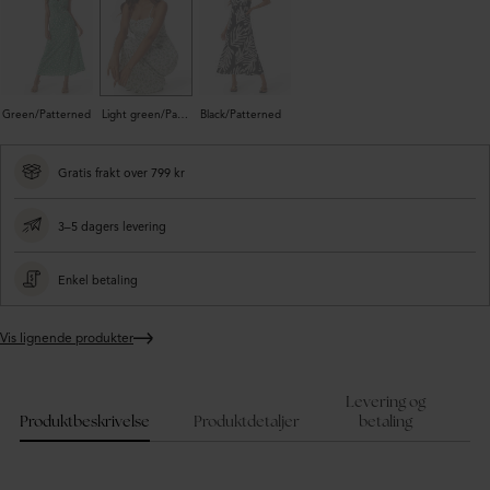
Green/Patterned
Light green/Patterned
Black/Patterned
Gratis frakt over 799 kr
3–5 dagers levering
Enkel betaling
Vis lignende produkter
Legger
produktet
i
Levering og
handlekurven
Produktbeskrivelse
Produktdetaljer
betaling