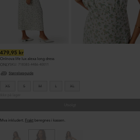
Ordinær
479,95 kr
pris:
Onlnova life lux alexa long dress
ONLY
SKU: 718383-4486-40011
Størrelsesguide
XS
S
M
L
XL
Ikke på lager
Utsolgt
Mva inkludert.
Frakt
beregnes i kassen.