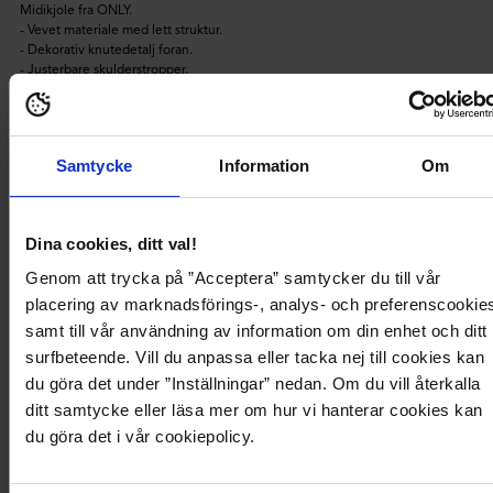
Midikjole fra ONLY.
- Vevet materiale med lett struktur.
- Dekorativ knutedetalj foran.
- Justerbare skulderstropper.
- Skjult glidelås i ryggen.
- Lengde fra frontskulder: 129 cm i størrelse S.
- Resirkulert polyester produseres fremst av resirkulerte PET-flasker eller
produksjonsavfall fra tilvirkningsprosessen. Ved å bruke materialer som
Samtycke
Information
Om
allerede er i omløp, kan bruken av råmaterialer reduseres, og dette kan i sin
tur lede til en redusert bruk av energi, kjemikalier og drivhusutslipp.
Produktbeskrivelse
Dina cookies, ditt val!
Genom att trycka på ”Acceptera” samtycker du till vår
Midikjole fra ONLY.
placering av marknadsförings-, analys- och preferenscookie
- Vevet materiale med lett struktur.
samt till vår användning av information om din enhet och ditt
- Dekorativ knutedetalj foran.
surfbeteende. Vill du anpassa eller tacka nej till cookies kan
- Justerbare skulderstropper.
- Skjult glidelås i ryggen.
du göra det under ”Inställningar” nedan. Om du vill återkalla
- Lengde fra frontskulder: 129 cm i størrelse S.
ditt samtycke eller läsa mer om hur vi hanterar cookies kan
- Resirkulert polyester produseres fremst av resirkulerte PET-flasker eller
du göra det i vår cookiepolicy.
produksjonsavfall fra tilvirkningsprosessen. Ved å bruke materialer som
allerede er i omløp, kan bruken av råmaterialer reduseres, og dette kan i sin
tur lede til en redusert bruk av energi, kjemikalier og drivhusutslipp.