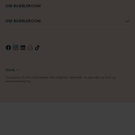
OM BUBBLEROOM
OM BUBBLEROOM
Norsk
Språk
Opphavsrett © 2026,
Bubbleroom
. Alle rettigheter forbeholdt. Se våre vilkår for bruk og
personvernerklæring.