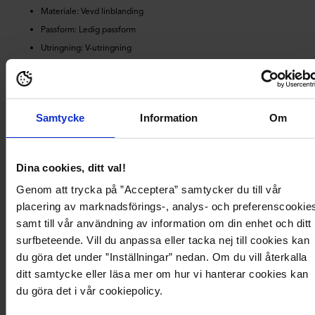
Materiale: Vevd linblanding
Passform: Ledig passform
Utringning: V-utringning
Detalj: Jukseknapper foran
Ermer: Korte volangermer
Lengde: 51 cm fra fremre skulder i størrelse S
Samtycke
Information
Om
Produktdetaljer
Dina cookies, ditt val!
Levering og betaling
Genom att trycka på ”Acceptera” samtycker du till vår
placering av marknadsförings-, analys- och preferenscookie
samt till vår användning av information om din enhet och ditt
surfbeteende. Vill du anpassa eller tacka nej till cookies kan
du göra det under ”Inställningar” nedan. Om du vill återkalla
ditt samtycke eller läsa mer om hur vi hanterar cookies kan
du göra det i vår cookiepolicy.