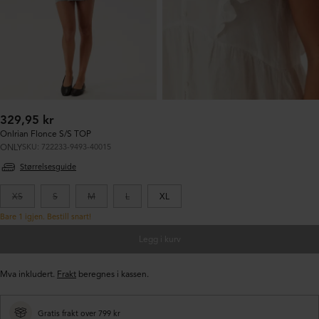
Ordinær
329,95 kr
pris:
Onlrian Flonce S/S TOP
ONLY
SKU: 722233-9493-40015
Størrelsesguide
XS
S
M
L
XL
Bare 1 igjen. Bestill snart!
Legg i kurv
Mva inkludert.
Frakt
beregnes i kassen.
Gratis frakt over 799 kr