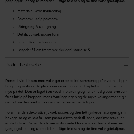
gang og skiller seg ut med den luftige følelsen og de fine volangdetaljene.
Materiale: Vevd linblanding
Passform: Ledig passform
Utringning: V-utringning
Detalj: Jukseknapper foran
Ermer: Korte volangermer
Lengde: 51 cm fra fremre skulder i størrelse S
Produktbeskrivelse
Denne hvite blusen med volanger er en enkel sommertopp for varme dager,
helger og avslappede planer når du vil ha noe lett og fint uten å tenke for
mye på det. Den er laget i en vevd linblanding og har en ledig passform som
føles luftig på kroppen, mens V-utringningen og de myke volangermene gir
den et mer feminint uttrykk enn en enkel ermeløs topp.
Foran har den dekorative jukseknapper, og den lett rynkede fasongen gir fin
bevegelse og et løst fall som passer ekstra godt til jeans, denimshorts eller
enkle bukser. Det er den typen avslappede bluse som ser fresh ut med én
gang og skiller seg ut med den luftige følelsen og de fine volangdetaljene.