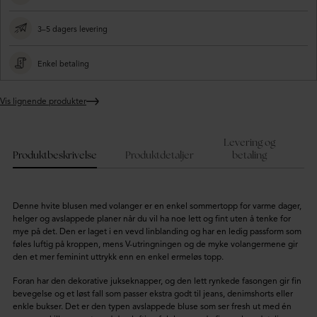
3–5 dagers levering
Enkel betaling
Vis lignende produkter
Legger
produktet
i
Levering og
handlekurven
Produktbeskrivelse
Produktdetaljer
betaling
Denne hvite blusen med volanger er en enkel sommertopp for varme dager,
helger og avslappede planer når du vil ha noe lett og fint uten å tenke for
mye på det. Den er laget i en vevd linblanding og har en ledig passform som
føles luftig på kroppen, mens V-utringningen og de myke volangermene gir
den et mer feminint uttrykk enn en enkel ermeløs topp.
Foran har den dekorative jukseknapper, og den lett rynkede fasongen gir fin
bevegelse og et løst fall som passer ekstra godt til jeans, denimshorts eller
enkle bukser. Det er den typen avslappede bluse som ser fresh ut med én