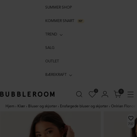
SUMMER SHOP
KOMMER SNART
NY
TREND
SALG
OUTLET
BÆREKRAFT
0
0
Hjem
›
Klær
›
Bluser og skjorter
›
Ensfargede bluser og skjorter
›
Onlrian Flonce
737