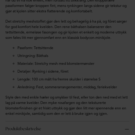
når du vil ha noe enkelt, men fortsatt litt blikkfang. Den kroppsnære
passformen følger kroppen fint, mens rynkingen langs sidene gir tekstur og
gjør at kjolen sitter ekstra flatterende og komfortabelt.
Det stretchy meshstoffet gjør den lett og behagelig å ha på, og fôret sørger
for god komfort hele kvelden. Den rene båthalsen balanserer den
tettsittende, ermeløse fasongen og gir kjolen et enkelt og moderne uttrykk
som føles litt mer gjennomført enn en klassisk bodycon-minikjole.
Passform: Tettsittende
Utringning: Båthals
Materiale: Stretchy mesh med blomstermønster
Detaljer: Rynking i sidene, fôret
Lengde: 100 cm målt fra fremre skulder i størrelse S
Anledning: Fest, sommerarrangementer, middag, feriekvelder
Style den med enkle hæler og smykker til fest, eller ton den ned med et lett
lag på varme kvelder. Den myke rosafargen og den teksturerte
blomsterfinishen gir et friskt uttrykk og gjør den litt mer spennende enn en
enkel minikjole, samtidig som den er lett å bruke igjen og igjen.
Produktbeskrivelse