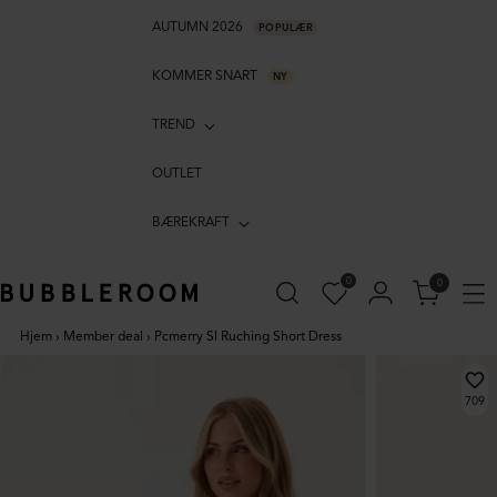
AUTUMN 2026
POPULÆR
KOMMER SNART
NY
TREND
OUTLET
BÆREKRAFT
0
0
Hjem
›
Member deal
›
Pcmerry Sl Ruching Short Dress
709