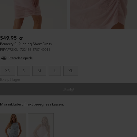
Ordinær
549,95 kr
pris:
Pcmerry Sl Ruching Short Dress
PIECES
SKU: 722436-8787-40011
Størrelsesguide
XS
S
M
L
XL
Ikke på lager
Utsolgt
Mva inkludert.
Frakt
beregnes i kassen.