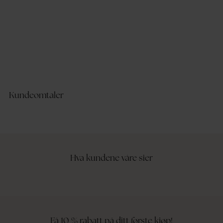
UTSOLGT
U
559,95 kr
49
Elisa Raincoat
Vib
ONLY
VIL
Kundeomtaler
Hva kundene våre sier
Få 10 % rabatt på ditt første kjøp!