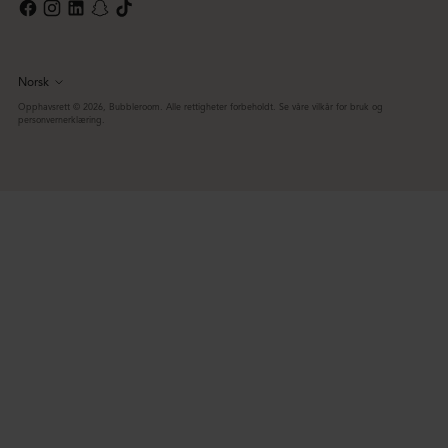
Norsk
Språk
Opphavsrett © 2026,
Bubbleroom
. Alle rettigheter forbeholdt. Se våre vilkår for bruk og
personvernerklæring.