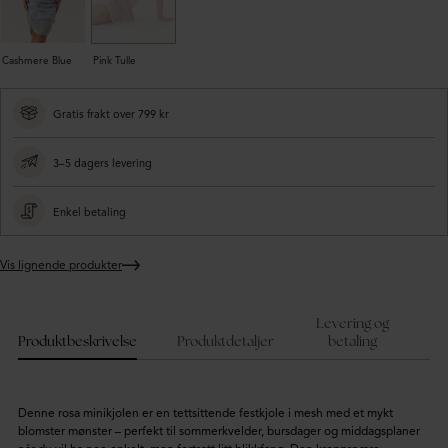
Cashmere Blue
Pink Tulle
Gratis frakt over 799 kr
3–5 dagers levering
Enkel betaling
Vis lignende produkter
Legger
produktet
i
Levering og
handlekurven
Produktbeskrivelse
Produktdetaljer
betaling
Denne rosa minikjolen er en tettsittende festkjole i mesh med et mykt
blomster mønster – perfekt til sommerkvelder, bursdager og middagsplaner