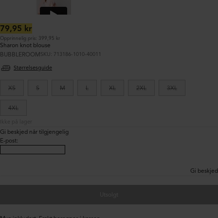
Ordinær
79,95 kr
pris:
Opprinnelig pris: 399,95 kr
Sharon knot blouse
BUBBLEROOM
SKU: 713186-1010-40011
Størrelsesguide
XS
S
M
L
XL
2XL
3XL
4XL
Ikke på lager
Gi beskjed når tilgjengelig
E-post
:
Gi beskjed
Utsolgt