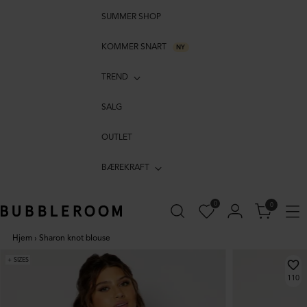
SUMMER SHOP
KOMMER SNART
NY
TREND
SALG
OUTLET
BÆREKRAFT
0
0
Hjem
›
Sharon knot blouse
+ SIZES
110