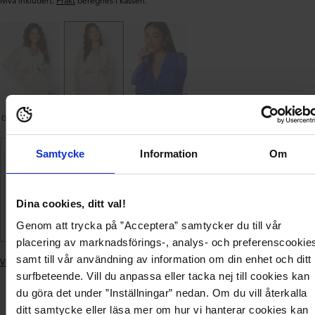
Mva inkludert.
Frakt
beregnes i kassen.
Green/Patterned
Coral/Patterned
Blue
Samtycke
Information
Om
Gratis frakt over 799 kr
3–5 dagers levering
Dina cookies, ditt val!
Genom att trycka på ”Acceptera” samtycker du till vår
Enkel betaling
placering av marknadsförings-, analys- och preferenscookie
samt till vår användning av information om din enhet och ditt
Vis lignende produkter
Legger
surfbeteende. Vill du anpassa eller tacka nej till cookies kan
produktet
du göra det under ”Inställningar” nedan. Om du vill återkalla
i
Levering og
ditt samtycke eller läsa mer om hur vi hanterar cookies kan
handlekurven