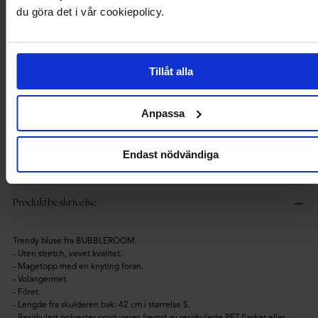
Produktbeskrivelse
Produktdetaljer
betaling
du göra det i vår cookiepolicy.
Trendy bluse fra BUBBLEROOM.
- Uten stretch, vevet kvalitet.
Tillåt alla
- Magetopp med en knyting foran.
- Volangermet.
- Fôret.
Anpassa
- Lengde fra skulderen bak: 42 cm i størrelse S.
- Resirkulert polyester produseres fremst av resirkulerte PET-flasker eller
produksjonsavfall fra tilvirkningsprosessen. Ved å bruke materialer som
Endast nödvändiga
allerede er i omløp, kan bruken av råmaterialer reduseres, og dette kan i sin
tur lede til en redusert bruk av energi, kjemikalier og drivhusutslipp.
Produktbeskrivelse
Trendy bluse fra BUBBLEROOM.
- Uten stretch, vevet kvalitet.
- Magetopp med en knyting foran.
- Volangermet.
- Fôret.
- Lengde fra skulderen bak: 42 cm i størrelse S.
- Resirkulert polyester produseres fremst av resirkulerte PET-flasker eller