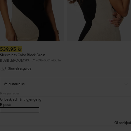
Ordinær
539,95 kr
pris:
Sleeveless Color Block Dress
BUBBLEROOM
SKU: 717696-0001-40016
Størrelsesguide
Ikke på lager
Gi beskjed når tilgjengelig
E-post
:
Gi beskjed