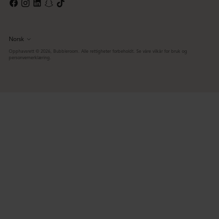
Norsk
Språk
Opphavsrett © 2026,
Bubbleroom
. Alle rettigheter forbeholdt. Se våre vilkår for bruk og
personvernerklæring.