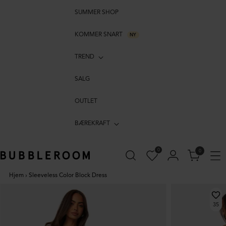
SUMMER SHOP
KOMMER SNART
NY
TREND
SALG
OUTLET
BÆREKRAFT
0
0
Hjem
›
Sleeveless Color Block Dress
35