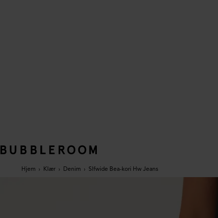
Hjem
›
Klær
›
Denim
›
Slfwide Bea-kori Hw Jeans