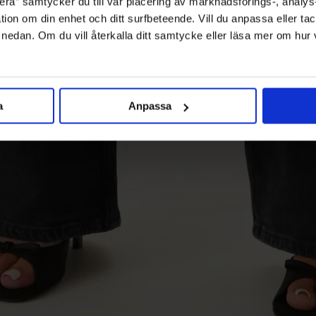
ra” samtycker du till vår placering av marknadsförings-, analy
tion om din enhet och ditt surfbeteende. Vill du anpassa eller tac
” nedan. Om du vill återkalla ditt samtycke eller läsa mer om hur
a
Anpassa