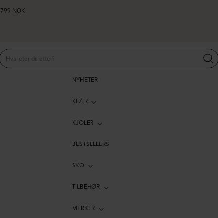
er 799 NOK
NYHETER
KLÆR
KJOLER
BESTSELLERS
SKO
TILBEHØR
MERKER