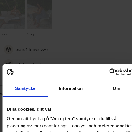
Beige
Grey
Gratis frakt over 799 kr
3–5 dagers levering
Enkel betaling
Samtycke
Information
Om
Vis lignende produkter
Legger
produktet
Dina cookies, ditt val!
i
Levering og
handlekurven
Produktbeskrivelse
Produktdetaljer
betaling
Genom att trycka på ”Acceptera” samtycker du till vår
placering av marknadsförings-, analys- och preferenscookie