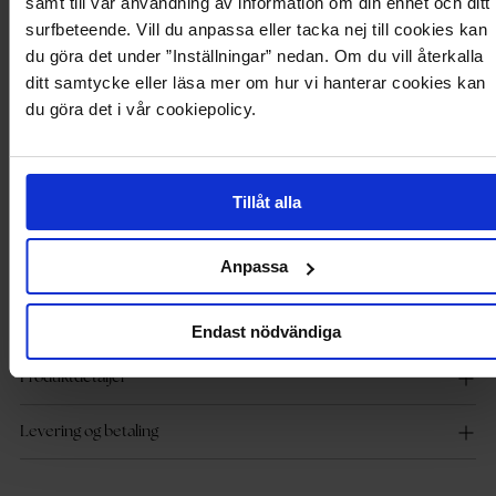
samt till vår användning av information om din enhet och ditt
Skjørt fra BUBBLEROOM. - Mykt stretch-materiale.
surfbeteende. Vill du anpassa eller tacka nej till cookies kan
- Smal passform.
du göra det under ”Inställningar” nedan. Om du vill återkalla
- Splitt bakpå.
ditt samtycke eller läsa mer om hur vi hanterar cookies kan
- Strikk ved midjen.
- Det kan brukes sammen som et sett med 717999.
du göra det i vår cookiepolicy.
Produktbeskrivelse
Tillåt alla
Skjørt fra BUBBLEROOM. - Mykt stretch-materiale.
- Smal passform.
- Splitt bakpå.
Anpassa
- Strikk ved midjen.
- Det kan brukes sammen som et sett med 717999.
Endast nödvändiga
Produktdetaljer
Levering og betaling