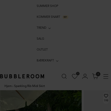
SUMMER SHOP
KOMMER SNART
NY
TREND
SALG
OUTLET
BÆREKRAFT
0
0
Hjem
›
Sparkling Rib Midi Skirt
198