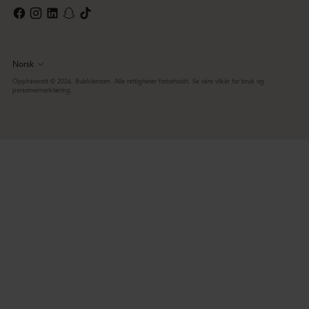
Norsk
Språk
Opphavsrett © 2026,
Bubbleroom
. Alle rettigheter forbeholdt. Se våre vilkår for bruk og
personvernerklæring.