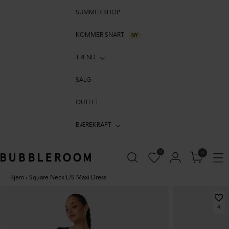
SUMMER SHOP
KOMMER SNART
NY
TREND
SALG
OUTLET
BÆREKRAFT
0
0
Hjem
›
Square Neck L/S Maxi Dress
4