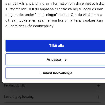
samt till vår användning av information om din enhet och ditt
surfbeteende. Vill du anpassa eller tacka nej till cookies kan
Maxikjole fra BUBBLEROOM.
- Stretchy kvalitet.
du göra det under ”Inställningar” nedan. Om du vill återkalla
- Smal passform.
ditt samtycke eller läsa mer om hur vi hanterar cookies kan
- Firkantet hals.
du göra det i vår cookiepolicy.
- Splitt på enden av ermene.
- Lengde fra skuldrene: 147cm i størrelse S.
- LENZING™ ECOVERO™ er en viskosefiber utviklet av selskapet Lenzing
AG. Sammenlignet med tradisjonelt produsert viskose, er prosessen mer
ressurseffektiv med mindre klimapåvirkning, noe som leder til færre vann- og
Tillåt alla
luftforurensninger. Majoriteten av kjemikaliene som brukes når tremassen
behandles under produksjon, blir resirkulert i en lukket prosess. Hele
prosessen ned til minste fiber er sertifisert ifølge EU Ecolabel, EUs offisielle
Anpassa
økomerke.
LENZING™ ECOVERO™
Endast nödvändiga
Produktdetaljer
Levering og betaling