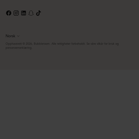
Norsk
Språk
Opphavsrett © 2026,
Bubbleroom
. Alle rettigheter forbeholdt. Se våre vilkår for bruk og
personvernerklæring.