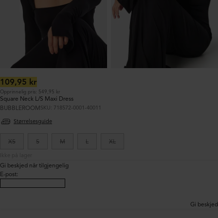
Ordinær
109,95 kr
pris:
Opprinnelig pris: 549,95 kr
Square Neck L/S Maxi Dress
BUBBLEROOM
SKU: 718572-0001-40011
Størrelsesguide
XS
S
M
L
XL
Ikke på lager
Gi beskjed når tilgjengelig
E-post
:
Gi beskjed