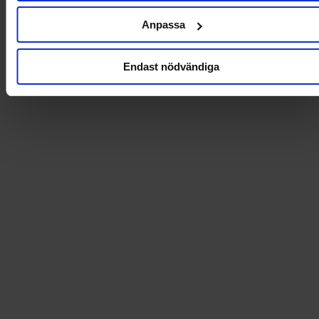
Produktdetaljer
Anpassa
Levering og betaling
Endast nödvändiga
35