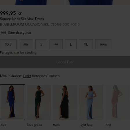
Ordinær
999,95 kr
pris:
Square Neck Slit Maxi Dress
BUBBLEROOM OCCASION
SKU: 720468-0003-40010
Størrelsesguide
XXS
XS
S
M
L
XL
XXL
På lager, klar for sending
Legg i kurv
Mva inkludert.
Frakt
beregnes i kassen.
Blue
Dark green
Black
Light blue
Red