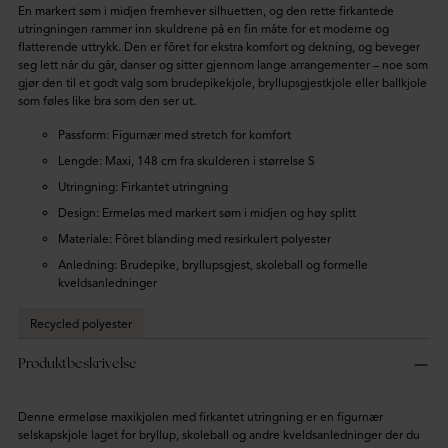
En markert søm i midjen fremhever silhuetten, og den rette firkantede
utringningen rammer inn skuldrene på en fin måte for et moderne og
flatterende uttrykk. Den er fôret for ekstra komfort og dekning, og beveger
seg lett når du går, danser og sitter gjennom lange arrangementer – noe som
gjør den til et godt valg som brudepikekjole, bryllupsgjestkjole eller ballkjole
som føles like bra som den ser ut.
Passform: Figurnær med stretch for komfort
Lengde: Maxi, 148 cm fra skulderen i størrelse S
Utringning: Firkantet utringning
Design: Ermeløs med markert søm i midjen og høy splitt
Materiale: Fôret blanding med resirkulert polyester
Anledning: Brudepike, bryllupsgjest, skoleball og formelle
kveldsanledninger
Recycled polyester
Produktbeskrivelse
Denne ermeløse maxikjolen med firkantet utringning er en figurnær
selskapskjole laget for bryllup, skoleball og andre kveldsanledninger der du