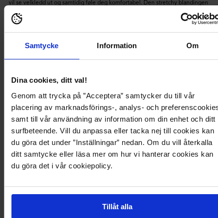
vil se velkledd ut og samtidig føle deg komfortabel. Den stretchy blandingen
med resirkulert polyester følger kroppen med en glatt og støttende følelse,
mens den dype blåfargen og den høye splitten gir et rent og selvsikkert
uttrykk.
En markert søm i midjen fremhever silhuetten, og den rette firkantede
Samtycke
Information
Om
utringningen rammer inn skuldrene på en fin måte for et moderne og
flatterende uttrykk. Den er fôret for ekstra komfort og dekning, og beveger
seg lett når du går, danser og sitter gjennom lange arrangementer – noe som
Dina cookies, ditt val!
gjør den til et godt valg som brudepikekjole, bryllupsgjestkjole eller ballkjole
som føles like bra som den ser ut.
Genom att trycka på ”Acceptera” samtycker du till vår
Passform: Figurnær med stretch for komfort
placering av marknadsförings-, analys- och preferenscookie
Lengde: Maxi, 148 cm fra skulderen i størrelse S
samt till vår användning av information om din enhet och ditt
surfbeteende. Vill du anpassa eller tacka nej till cookies kan
Utringning: Firkantet utringning
du göra det under ”Inställningar” nedan. Om du vill återkalla
Design: Ermeløs med markert søm i midjen og høy splitt
ditt samtycke eller läsa mer om hur vi hanterar cookies kan
Materiale: Fôret blanding med resirkulert polyester
du göra det i vår cookiepolicy.
Anledning: Brudepike, bryllupsgjest, skoleball og formelle
kveldsanledninger
Recycled polyester
Tillåt alla