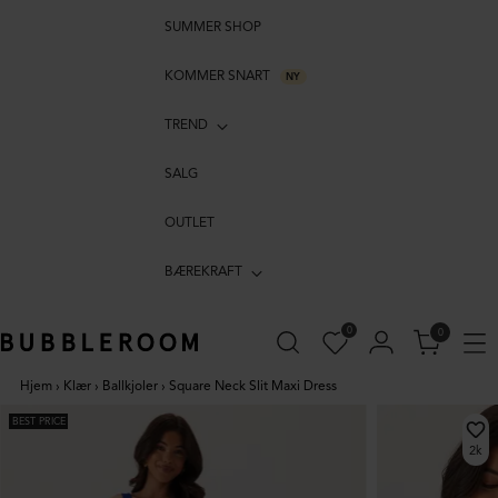
SUMMER SHOP
KOMMER SNART
NY
TREND
SALG
OUTLET
BÆREKRAFT
0
0
Hjem
›
Klær
›
Ballkjoler
›
Square Neck Slit Maxi Dress
BEST PRICE
2k