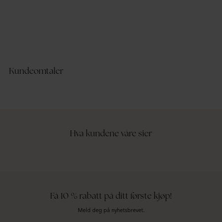
329,95 kr
44
Lace Detail Singlet
Lac
BUBBLEROOM
BU
Recycled polyester
Recy
Kundeomtaler
Hva kundene våre sier
Få 10 % rabatt på ditt første kjøp!
Meld deg på nyhetsbrevet.