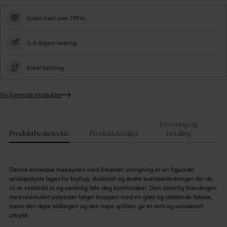
Gratis frakt over 799 kr
3–5 dagers levering
Enkel betaling
Vis lignende produkter
Legger
produktet
i
Levering og
handlekurven
Produktbeskrivelse
Produktdetaljer
betaling
Denne ermeløse maxikjolen med firkantet utringning er en figurnær
selskapskjole laget for bryllup, skoleball og andre kveldsanledninger der du
vil se velkledd ut og samtidig føle deg komfortabel. Den stretchy blandingen
med resirkulert polyester følger kroppen med en glatt og støttende følelse,
mens den dype blåfargen og den høye splitten gir et rent og selvsikkert
uttrykk.