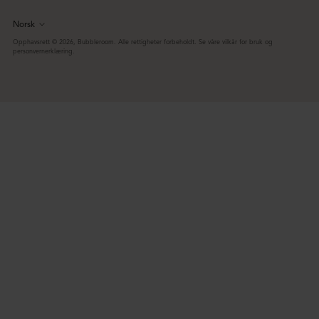
Norsk
Språk
Opphavsrett © 2026,
Bubbleroom
. Alle rettigheter forbeholdt. Se våre vilkår for bruk og
personvernerklæring.