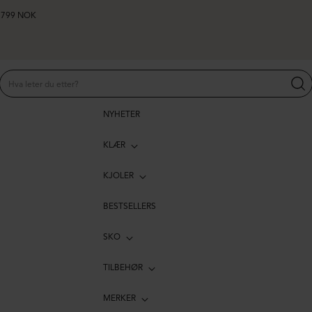
er 799 NOK
NYHETER
KLÆR
KJOLER
BESTSELLERS
SKO
TILBEHØR
MERKER