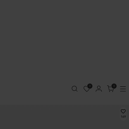
0
0
169