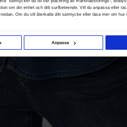
ra” samtycker du till vår placering av marknadsförings-, analy
tion om din enhet och ditt surfbeteende. Vill du anpassa eller tac
” nedan. Om du vill återkalla ditt samtycke eller läsa mer om hur
a
Anpassa