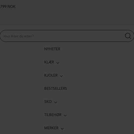
er 799 NOK
NYHETER
KLÆR
KJOLER
BESTSELLERS
SKO
TILBEHØR
MERKER