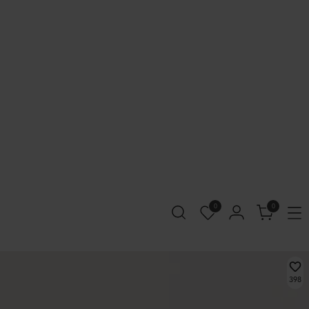
0
0
398