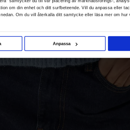
ra” samtycker du till vår placering av marknadsförings-, analy
tion om din enhet och ditt surfbeteende. Vill du anpassa eller tac
” nedan. Om du vill återkalla ditt samtycke eller läsa mer om hur
a
Anpassa