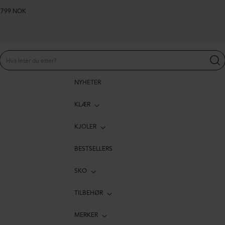
er 799 NOK
NYHETER
KLÆR
KJOLER
BESTSELLERS
SKO
TILBEHØR
MERKER