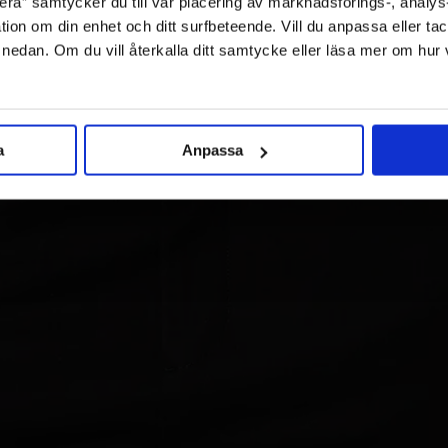
ra” samtycker du till vår placering av marknadsförings-, analy
tion om din enhet och ditt surfbeteende. Vill du anpassa eller tac
” nedan. Om du vill återkalla ditt samtycke eller läsa mer om hur
a
Anpassa