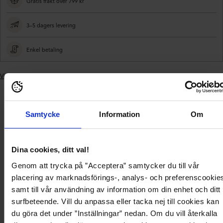
Gratis frakt over 799 kr
3–5 dagers levering
Enkel betaling
Vis lignende produkter
Legger
produktet
i
Levering og
handlekurven
Produktbeskrivelse
Produktdetaljer
betaling
Samtycke
Information
Om
Dina cookies, ditt val!
Søt, trendy topp fra VILA.
- Vevet, non-stretch kvalitet.
Genom att trycka på ”Acceptera” samtycker du till vår
- V-halset hals.
- Rosedetalj på venstre side.
placering av marknadsförings-, analys- och preferenscookie
- Noe figursydd passform.
samt till vår användning av information om din enhet och ditt
- Lengde fra skulderen bak: 50 cm i størrelse 36.
surfbeteende. Vill du anpassa eller tacka nej till cookies kan
du göra det under ”Inställningar” nedan. Om du vill återkalla
Produktbeskrivelse