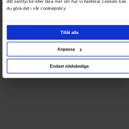
ditt samtycke eller läsa mer om hur vi hanterar cookies kan
du göra det i vår cookiepolicy.
Søt, trendy topp fra VILA.
- Vevet, non-stretch kvalitet.
- V-halset hals.
- Rosedetalj på venstre side.
Tillåt alla
- Noe figursydd passform.
- Lengde fra skulderen bak: 50 cm i størrelse 36.
Anpassa
Produktdetaljer
Endast nödvändiga
Levering og betaling