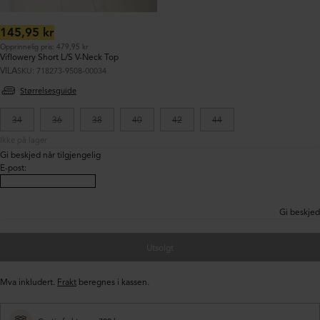
Ordinær
145,95 kr
pris:
Opprinnelig pris: 479,95 kr
Viflowery Short L/S V-Neck Top
VILA
SKU: 718273-9508-00034
Størrelsesguide
34
36
38
40
42
44
Ikke på lager
Gi beskjed når tilgjengelig
E-post
:
Gi beskjed
Utsolgt
Mva inkludert.
Frakt
beregnes i kassen.