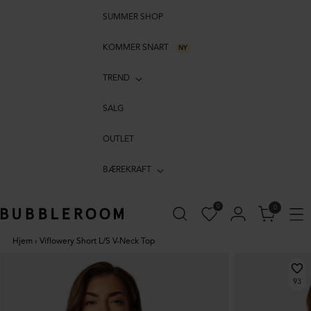
SUMMER SHOP
KOMMER SNART
NY
TREND
SALG
OUTLET
BÆREKRAFT
0
0
Hjem
›
Viflowery Short L/S V-Neck Top
93