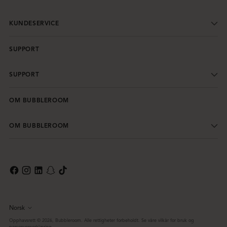
KUNDESERVICE
SUPPORT
SUPPORT
OM BUBBLEROOM
OM BUBBLEROOM
Norsk
Språk
Opphavsrett © 2026,
Bubbleroom
. Alle rettigheter forbeholdt. Se våre vilkår for bruk og