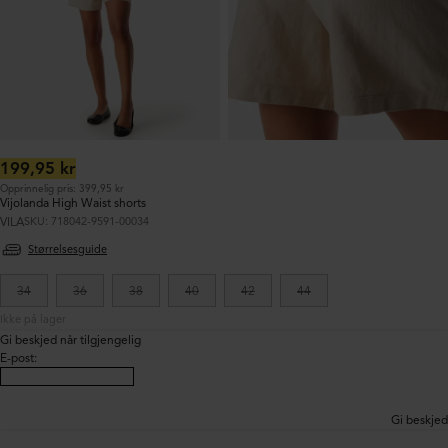
Ordinær
199,95 kr
pris:
Opprinnelig pris: 399,95 kr
Vijolanda High Waist shorts
VILA
SKU: 718042-9591-00034
Størrelsesguide
34
36
38
40
42
44
Ikke på lager
Gi beskjed når tilgjengelig
E-post
:
Gi beskjed