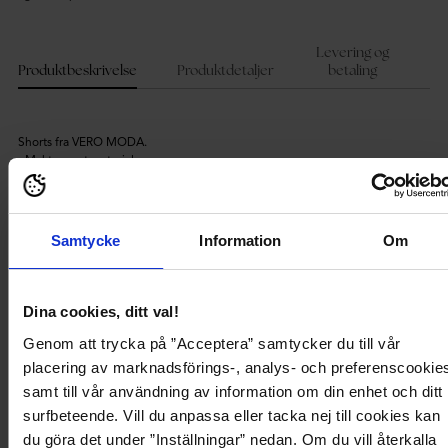
Legger
produktet
i
Levering og
handlekurven
Produktbeskrivelse
Produktdetaljer
betaling
Shorts fra VERO MODA.
- Mykt, vevet materiale.
- Høy midje.
- Knytbar tråd ved midjen.
- Lukking med hempe og glidelås.
- To frontlommer.
Samtycke
Information
Om
- Benlengde på innsiden: 14 cm i størrelse 36.
- Linplanten, som omdannes til lin, kan dyrkes i kaldere klimaer og jo kaldere
vær, jo mindre risiko for skadedyr, og derfor mindre behov av
plantevernmidler. Linplanten trenger heller ikke kunstgjødsel, nesten ingen
Dina cookies, ditt val!
irrigasjon og trives i jord som ikke kan brukes til matproduksjon.
Genom att trycka på ”Acceptera” samtycker du till vår
placering av marknadsförings-, analys- och preferenscookie
Produktbeskrivelse
samt till vår användning av information om din enhet och ditt
surfbeteende. Vill du anpassa eller tacka nej till cookies kan
Shorts fra VERO MODA.
du göra det under ”Inställningar” nedan. Om du vill återkalla
- Mykt, vevet materiale.