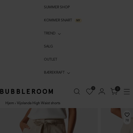
SUMMER SHOP
KOMMER SNART
NY
TREND
SALG
OUTLET
BÆREKRAFT
0
0
Hjem
›
Vijolanda High Waist shorts
78