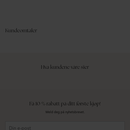
Lace Detail Shaped Vest
Fri
BUBBLEROOM
BU
LENZING™ ECOVERO™
LE
Kundeomtaler
Hva kundene våre sier
Få 10 % rabatt på ditt første kjøp!
Meld deg på nyhetsbrevet.
Din
e-