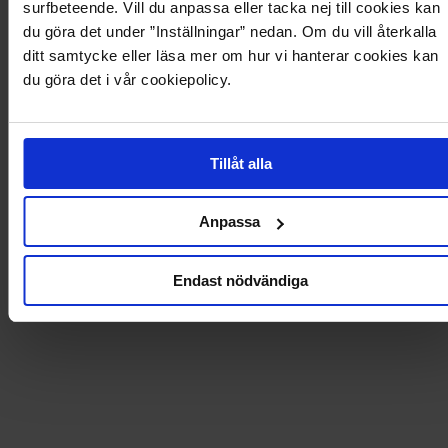
surfbeteende. Vill du anpassa eller tacka nej till cookies kan
Levering og betaling
du göra det under ”Inställningar” nedan. Om du vill återkalla
ditt samtycke eller läsa mer om hur vi hanterar cookies kan
du göra det i vår cookiepolicy.
Tillåt alla
Anpassa
172
Endast nödvändiga