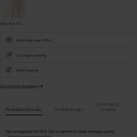
Misty Rose AOP:FLOWER
Gratis frakt over 799 kr
3–5 dagers levering
Enkel betaling
Vis lignende produkter
Legger
produktet
i
Levering og
handlekurven
Produktbeskrivelse
Produktdetaljer
betaling
Søt omslagskjole fra VILA. Den er perfekt for både hverdag og fest.
- Vevet, non-stretch kvalitet.