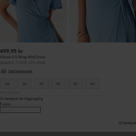
Ordinær
499,95 kr
pris:
Vilovie S/S Wrap Midi Dress
VILA
SKU: 715528-1375-00034
Størrelsesguide
34
36
38
40
42
44
Ikke på lager
Gi beskjed når tilgjengelig
E-post
:
Gi beskjed