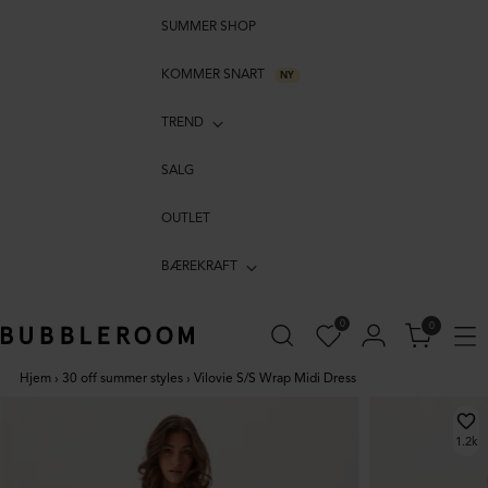
SUMMER SHOP
KOMMER SNART
NY
TREND
SALG
OUTLET
BÆREKRAFT
0
0
Hjem
›
30 off summer styles
›
Vilovie S/S Wrap Midi Dress
1.2k