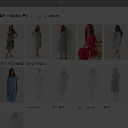
Utsolgt
Mva inkludert.
Frakt
beregnes i kassen.
Birch AOP:Astrid
Desert Sage AOP:Flower
Snow White AOP:FIR
Blissful Blue
Kentucky Blue AOP: ALY
Black