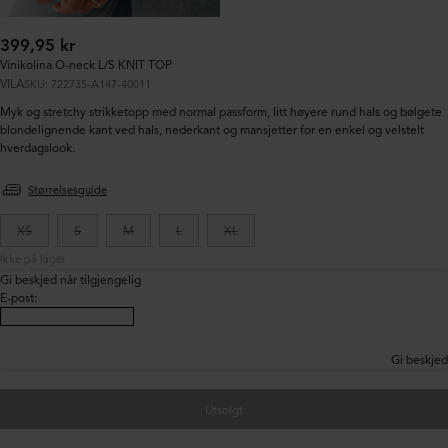
Ordinær
399,95 kr
pris:
Vinikolina O-neck L/S KNIT TOP
VILA
SKU: 722735-A147-40011
Myk og stretchy strikketopp med normal passform, litt høyere rund hals og bølgete
blondelignende kant ved hals, nederkant og mansjetter for en enkel og velstelt
hverdagslook.
Størrelsesguide
XS
S
M
L
XL
Ikke på lager
Gi beskjed når tilgjengelig
E-post
:
Gi beskjed
Utsolgt