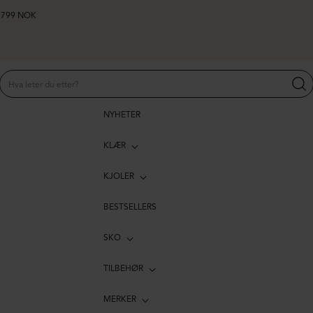
er 799 NOK
NYHETER
KLÆR
KJOLER
BESTSELLERS
SKO
TILBEHØR
MERKER