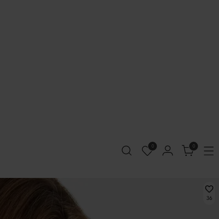
0
0
36