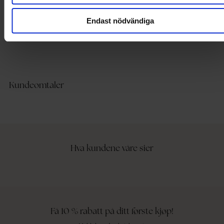
Endast nödvändiga
Kundeomtaler
Hva kundene våre sier
Få 10 % rabatt på ditt første kjøp!