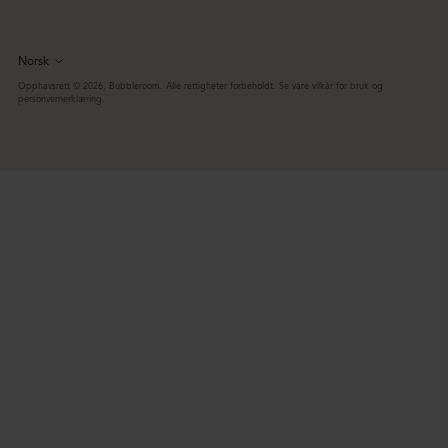
Norsk
Språk
Opphavsrett © 2026,
Bubbleroom
. Alle rettigheter forbeholdt. Se våre vilkår for bruk og
personvernerklæring.