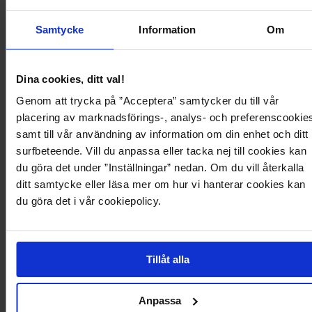
Topp fra VERO MODA med hullbroderi.
Samtycke
Information
Om
- Stretchy materiale.
- Avrundet hals.
- Lengde fra frontskulder: 58 cm i størrelse S.
Dina cookies, ditt val!
Produktbeskrivelse
Genom att trycka på ”Acceptera” samtycker du till vår
placering av marknadsförings-, analys- och preferenscookie
Topp fra VERO MODA med hullbroderi.
samt till vår användning av information om din enhet och ditt
- Stretchy materiale.
surfbeteende. Vill du anpassa eller tacka nej till cookies kan
- Avrundet hals.
- Lengde fra frontskulder: 58 cm i størrelse S.
du göra det under ”Inställningar” nedan. Om du vill återkalla
ditt samtycke eller läsa mer om hur vi hanterar cookies kan
du göra det i vår cookiepolicy.
Produktdetaljer
Levering og betaling
Tillåt alla
Anpassa