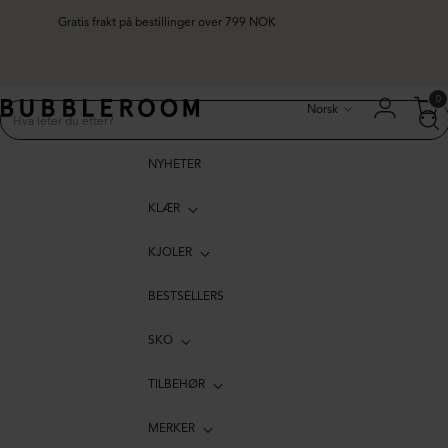
Gratis frakt på bestillinger over 799 NOK
Språk
0
Norsk
NYHETER
KLÆR
KJOLER
BESTSELLERS
SKO
TILBEHØR
MERKER