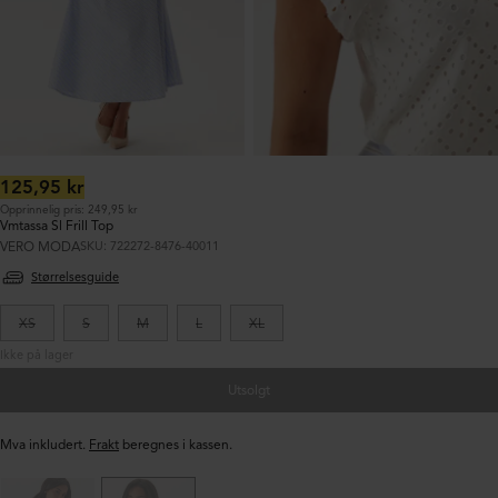
Ordinær
125,95 kr
pris:
Opprinnelig pris: 249,95 kr
Vmtassa Sl Frill Top
VERO MODA
SKU: 722272-8476-40011
Størrelsesguide
XS
S
M
L
XL
Ikke på lager
Utsolgt
Mva inkludert.
Frakt
beregnes i kassen.