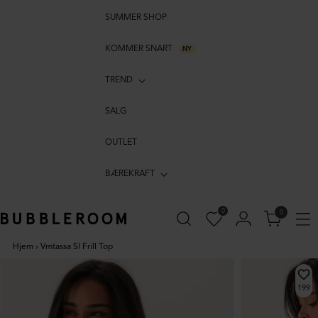
SUMMER SHOP
KOMMER SNART
NY
TREND
SALG
OUTLET
BÆREKRAFT
0
0
Hjem
›
Vmtassa Sl Frill Top
199