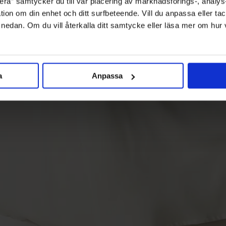
ra” samtycker du till vår placering av marknadsförings-, analy
tion om din enhet och ditt surfbeteende. Vill du anpassa eller tac
” nedan. Om du vill återkalla ditt samtycke eller läsa mer om hur
a
Anpassa