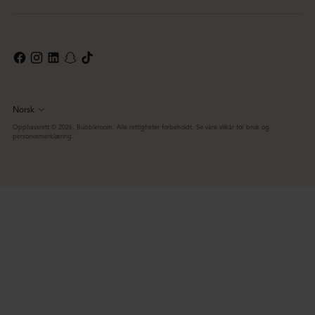
Norsk
Språk
Opphavsrett © 2026,
Bubbleroom
. Alle rettigheter forbeholdt. Se våre vilkår for bruk og
personvernerklæring.