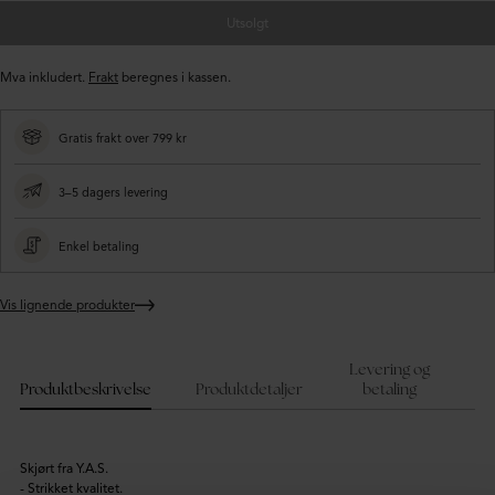
Utsolgt
Mva inkludert.
Frakt
beregnes i kassen.
Gratis frakt over 799 kr
3–5 dagers levering
Enkel betaling
Vis lignende produkter
Legger
produktet
i
Levering og
handlekurven
Produktbeskrivelse
Produktdetaljer
betaling
Skjørt fra Y.A.S.
- Strikket kvalitet.