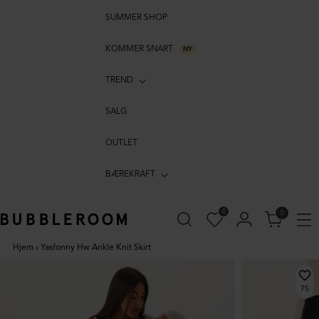
SUMMER SHOP
KOMMER SNART
NY
TREND
SALG
OUTLET
BÆREKRAFT
0
0
Hjem
›
Yasfonny Hw Ankle Knit Skirt
75