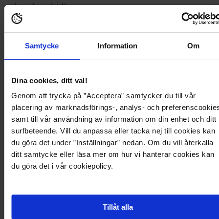
- Høy midje med strikk.
- Lengde fra midtryggen: 89 cm i størrelse S.
- LENZING™ ECOVERO™ viskosefibre utvinnes fra tre og tremasse som
kommer fra sertifiserte og kontrollerte kilder. LENZING™ ECOVERO™ fibre
er blitt sertifiserte med EU Ecolabel, EUs offisielle miljømerking. LENZING™
Samtycke
Information
Om
og ECOVERO™ er varemerker fra Lenzing AG.
Produktbeskrivelse
Dina cookies, ditt val!
Genom att trycka på ”Acceptera” samtycker du till vår
Skjørt fra Y.A.S.
placering av marknadsförings-, analys- och preferenscookie
- Strikket kvalitet.
- Høy midje med strikk.
samt till vår användning av information om din enhet och ditt
- Lengde fra midtryggen: 89 cm i størrelse S.
surfbeteende. Vill du anpassa eller tacka nej till cookies kan
- LENZING™ ECOVERO™ viskosefibre utvinnes fra tre og tremasse som
du göra det under ”Inställningar” nedan. Om du vill återkalla
kommer fra sertifiserte og kontrollerte kilder. LENZING™ ECOVERO™ fibre
er blitt sertifiserte med EU Ecolabel, EUs offisielle miljømerking. LENZING™
ditt samtycke eller läsa mer om hur vi hanterar cookies kan
og ECOVERO™ er varemerker fra Lenzing AG.
du göra det i vår cookiepolicy.
Produktdetaljer
Tillåt alla