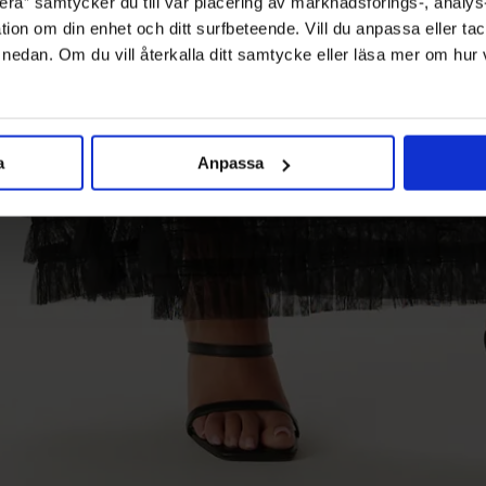
ra” samtycker du till vår placering av marknadsförings-, analy
tion om din enhet och ditt surfbeteende. Vill du anpassa eller tac
” nedan. Om du vill återkalla ditt samtycke eller läsa mer om hur
a
Anpassa