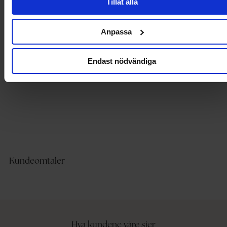
Tillåt alla
Produktdetaljer
Levering og betaling
Anpassa
Endast nödvändiga
Kundeomtaler
Hva kundene våre sier