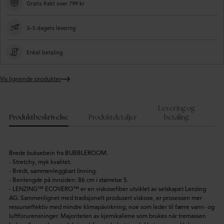
Gratis frakt over 799 kr
3–5 dagers levering
Enkel betaling
Vis lignende produkter
Legger
produktet
i
Levering og
handlekurven
Produktbeskrivelse
Produktdetaljer
betaling
Brede buksebein fra BUBBLEROOM.
- Stretchy, myk kvalitet.
- Bredt, sammenleggbart linning.
- Benlengde på innsiden: 86 cm i størrelse S.
- LENZING™ ECOVERO™ er en viskosefiber utviklet av selskapet Lenzing
AG. Sammenlignet med tradisjonelt produsert viskose, er prosessen mer
ressurseffektiv med mindre klimapåvirkning, noe som leder til færre vann- og
luftforurensninger. Majoriteten av kjemikaliene som brukes når tremassen