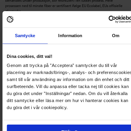
behandles under produksjon, blir resirkulert i en lukket prosess. Hele
prosessen ned til minste fiber er sertifisert ifølge EU Ecolabel, EUs offisielle
økomerke.
LENZING™ ECOVERO™
Produktbeskrivelse
Samtycke
Information
Om
Brede buksebein fra BUBBLEROOM.
- Stretchy, myk kvalitet.
Dina cookies, ditt val!
- Bredt, sammenleggbart linning.
Genom att trycka på ”Acceptera” samtycker du till vår
- Benlengde på innsiden: 86 cm i størrelse S.
- LENZING™ ECOVERO™ er en viskosefiber utviklet av selskapet Lenzing
placering av marknadsförings-, analys- och preferenscookie
AG. Sammenlignet med tradisjonelt produsert viskose, er prosessen mer
samt till vår användning av information om din enhet och ditt
ressurseffektiv med mindre klimapåvirkning, noe som leder til færre vann- og
surfbeteende. Vill du anpassa eller tacka nej till cookies kan
luftforurensninger. Majoriteten av kjemikaliene som brukes når tremassen
behandles under produksjon, blir resirkulert i en lukket prosess. Hele
du göra det under ”Inställningar” nedan. Om du vill återkalla
prosessen ned til minste fiber er sertifisert ifølge EU Ecolabel, EUs offisielle
ditt samtycke eller läsa mer om hur vi hanterar cookies kan
økomerke.
du göra det i vår cookiepolicy.
LENZING™ ECOVERO™