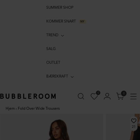
SUMMER SHOP
KOMMER SNART
NY
TREND
SALG
OUTLET
BÆREKRAFT
0
0
Hjem
›
Fold Over Wide Trousers
21