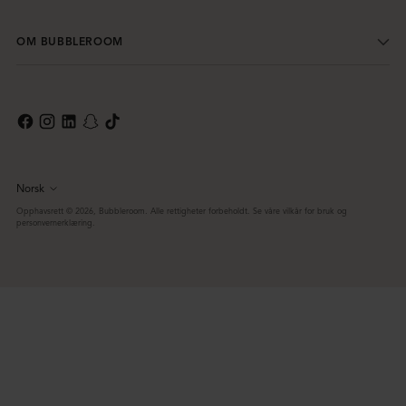
OM BUBBLEROOM
Norsk
Språk
Opphavsrett © 2026,
Bubbleroom
. Alle rettigheter forbeholdt. Se våre vilkår for bruk og
personvernerklæring.